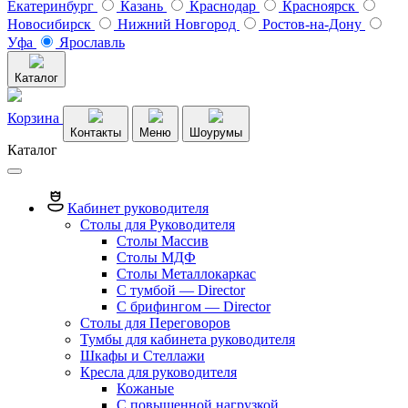
Екатеринбург
Казань
Краснодар
Красноярск
Новосибирск
Нижний Новгород
Ростов-на-Дону
Уфа
Ярославль
Каталог
Корзина
Контакты
Меню
Шоурумы
Каталог
Кабинет руководителя
Столы для Руководителя
Столы Массив
Столы МДФ
Столы Металлокаркас
С тумбой — Director
C брифингом — Director
Столы для Переговоров
Тумбы для кабинета руководителя
Шкафы и Стеллажи
Кресла для руководителя
Кожаные
С повышенной нагрузкой