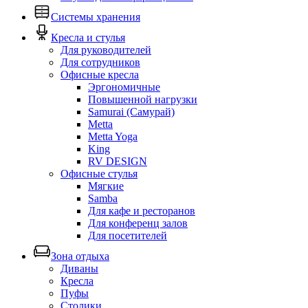
Системы хранения
Кресла и стулья
Для руководителей
Для сотрудников
Офисные кресла
Эргономичные
Повышенной нагрузки
Samurai (Самурай)
Metta
Metta Yoga
King
RV DESIGN
Офисные стулья
Мягкие
Samba
Для кафе и ресторанов
Для конференц залов
Для посетителей
Зона отдыха
Диваны
Кресла
Пуфы
Столики