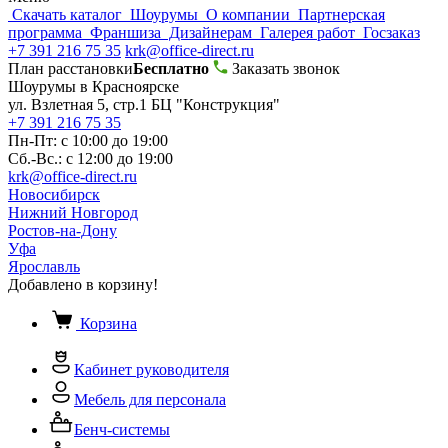
Скачать каталог
Шоурумы
О компании
Партнерская
программа
Франшиза
Дизайнерам
Галерея работ
Госзаказ
+7 391 216 75 35
krk@office-direct.ru
План расстановки
Бесплатно
Заказать звонок
Шоурумы в Красноярске
ул. Взлетная 5, стр.1 БЦ "Конструкция"
+7 391 216 75 35
Пн-Пт: с 10:00 до 19:00
Сб.-Вс.: с 12:00 до 19:00
krk@office-direct.ru
Новосибирск
Нижний Новгород
Ростов-на-Дону
Уфа
Ярославль
Добавлено в корзину!
Корзина
Кабинет руководителя
Мебель для персонала
Бенч-системы