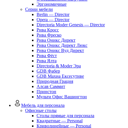
Эргономичные
Серии мебели
Berlin — Director
Opera — Director
Directoria Moder Genesis — Director
Рива Кросс
Рива Фреско
Рива Оникс Директ
Рива Оникс Директ Люкс
Рива Оникс Вуд Директ
Рива Фёст
Рива Ялта
Directoria & Moder Эра
GDB Фабер
GDB Махиа Ексесутиве
Природная Грация
Алсав Саммит
Принстон
Мульти Офис Вашингтон
Мебель для персонала
Офисные столы
Столы прямые для персонала
Квадратные — Personal
Криволинейные — Personal