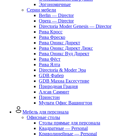
Эргономичные
Серии мебели
Berlin — Director
Opera — Director
Directoria Moder Genesis — Director
Рива Кросс
Рива Фреско
Рива Оникс Директ
Рива Оникс Директ Люкс
Рива Оникс Вуд Директ
Рива Фёст
Рива Ялта
Directoria & Moder Эра
GDB Фабер
GDB Махиа Ексесутиве
Природная Грация
Алсав Саммит
Принстон
Мульти Офис Вашингтон
Мебель для персонала
Офисные столы
Столы прямые для персонала
Квадратные — Personal
Криволинейные — Personal