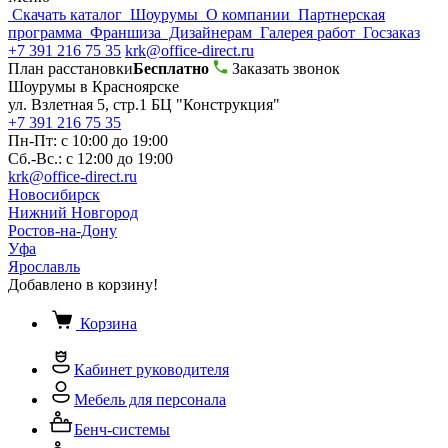
Скачать каталог
Шоурумы
О компании
Партнерская
программа
Франшиза
Дизайнерам
Галерея работ
Госзаказ
+7 391 216 75 35
krk@office-direct.ru
План расстановки
Бесплатно
Заказать звонок
Шоурумы в Красноярске
ул. Взлетная 5, стр.1 БЦ "Конструкция"
+7 391 216 75 35
Пн-Пт: с 10:00 до 19:00
Сб.-Вс.: с 12:00 до 19:00
krk@office-direct.ru
Новосибирск
Нижний Новгород
Ростов-на-Дону
Уфа
Ярославль
Добавлено в корзину!
Корзина
Кабинет руководителя
Мебель для персонала
Бенч-системы