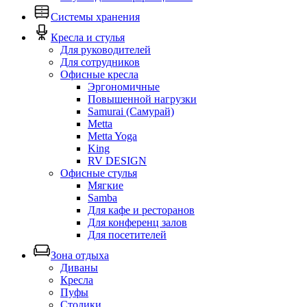
Системы хранения
Кресла и стулья
Для руководителей
Для сотрудников
Офисные кресла
Эргономичные
Повышенной нагрузки
Samurai (Самурай)
Metta
Metta Yoga
King
RV DESIGN
Офисные стулья
Мягкие
Samba
Для кафе и ресторанов
Для конференц залов
Для посетителей
Зона отдыха
Диваны
Кресла
Пуфы
Столики