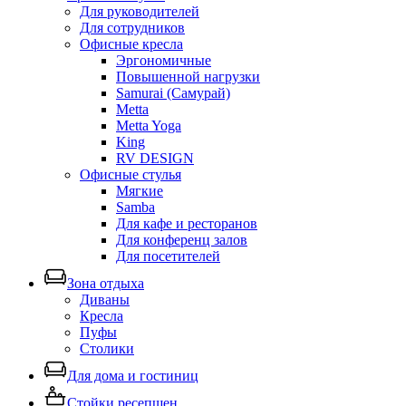
Для руководителей
Для сотрудников
Офисные кресла
Эргономичные
Повышенной нагрузки
Samurai (Самурай)
Metta
Metta Yoga
King
RV DESIGN
Офисные стулья
Мягкие
Samba
Для кафе и ресторанов
Для конференц залов
Для посетителей
Зона отдыха
Диваны
Кресла
Пуфы
Столики
Для дома и гостиниц
Стойки ресепшен