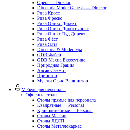
Opera — Director
Directoria Moder Genesis — Director
Рива Кросс
Рива Фреско
Рива Оникс Директ
Рива Оникс Директ Люкс
Рива Оникс Вуд Директ
Рива Фёст
Рива Ялта
Directoria & Moder Эра
GDB Фабер
GDB Махиа Ексесутиве
Природная Грация
Алсав Саммит
Принстон
Мульти Офис Вашингтон
Мебель для персонала
Офисные столы
Столы прямые для персонала
Квадратные — Personal
Криволинейные — Personal
Столы Массив
Столы ЛДСП
Столы Металлокаркас