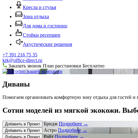
Кресла и стулья
Зона отдыха
Для дома и гостиниц
Стойки ресепшен
Акустические решения
+7 391 216 75 35
krk@office-direct.ru
Заказать звонок
План расстановки
Бесплатно
Диваны
Помогаем организовать комфортную зону отдыха для гостей и 
Сотни моделей из мягкой экокожи.
Выбе
Бридж
Подробнее
→
Добавить в Проект
Астро
Подробнее
→
Добавить в Проект
Райт
Подробнее
→
Добавить в Проект