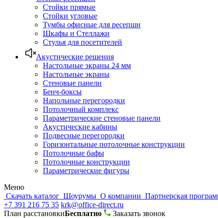
Стойки прямые
Стойки угловые
Тумбы офисные для ресепшн
Шкафы и Стеллажи
Стулья для посетителей
Акустические решения
Настольные экраны 24 мм
Настольные экраны
Стеновые панели
Бенч-боксы
Напольные перегородки
Потолочный комплекс
Параметрические стеновые панели
Акустические кабины
Подвесные перегородки
Горизонтальные потолочные конструкции
Потолочные бафы
Потолочные конструкции
Параметрические фигуры
Меню
Скачать каталог
Шоурумы
О компании
Партнерская програ
+7 391 216 75 35
krk@office-direct.ru
План расстановки
Бесплатно
Заказать звонок