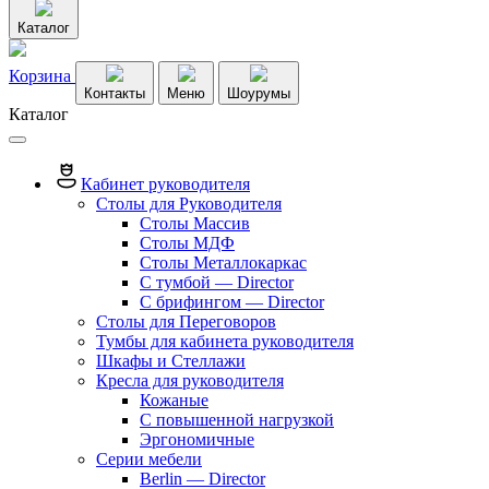
Каталог
Корзина
Контакты
Меню
Шоурумы
Каталог
Кабинет руководителя
Столы для Руководителя
Столы Массив
Столы МДФ
Столы Металлокаркас
С тумбой — Director
C брифингом — Director
Столы для Переговоров
Тумбы для кабинета руководителя
Шкафы и Стеллажи
Кресла для руководителя
Кожаные
С повышенной нагрузкой
Эргономичные
Серии мебели
Berlin — Director