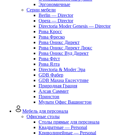
Эргономичные
Серии мебели
Berlin — Director
Opera — Director
Directoria Moder Genesis — Director
Рива Кросс
Рива Фреско
Рива Оникс Директ
Рива Оникс Директ Люкс
Рива Оникс Вуд Директ
Рива Фёст
Рива Ялта
Directoria & Moder Эра
GDB Фабер
GDB Махиа Ексесутиве
Природная Грация
Алсав Саммит
Принстон
Мульти Офис Вашингтон
Мебель для персонала
Офисные столы
Столы прямые для персонала
Квадратные — Personal
Криволинейные — Personal