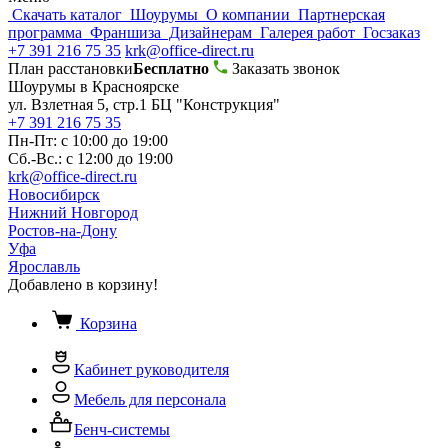
Скачать каталог
Шоурумы
О компании
Партнерская
программа
Франшиза
Дизайнерам
Галерея работ
Госзаказ
+7 391 216 75 35
krk@office-direct.ru
План расстановки
Бесплатно
Заказать звонок
Шоурумы в Красноярске
ул. Взлетная 5, стр.1 БЦ "Конструкция"
+7 391 216 75 35
Пн-Пт: с 10:00 до 19:00
Сб.-Вс.: с 12:00 до 19:00
krk@office-direct.ru
Новосибирск
Нижний Новгород
Ростов-на-Дону
Уфа
Ярославль
Добавлено в корзину!
Корзина
Кабинет руководителя
Мебель для персонала
Бенч-системы