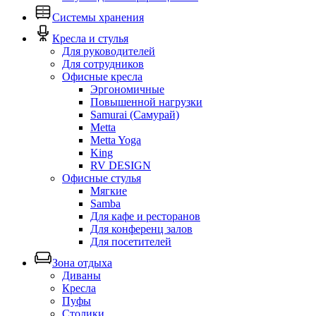
Системы хранения
Кресла и стулья
Для руководителей
Для сотрудников
Офисные кресла
Эргономичные
Повышенной нагрузки
Samurai (Самурай)
Metta
Metta Yoga
King
RV DESIGN
Офисные стулья
Мягкие
Samba
Для кафе и ресторанов
Для конференц залов
Для посетителей
Зона отдыха
Диваны
Кресла
Пуфы
Столики