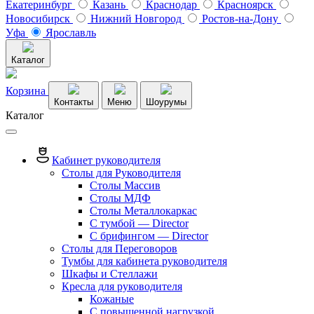
Екатеринбург
Казань
Краснодар
Красноярск
Новосибирск
Нижний Новгород
Ростов-на-Дону
Уфа
Ярославль
Каталог
Корзина
Контакты
Меню
Шоурумы
Каталог
Кабинет руководителя
Столы для Руководителя
Столы Массив
Столы МДФ
Столы Металлокаркас
С тумбой — Director
C брифингом — Director
Столы для Переговоров
Тумбы для кабинета руководителя
Шкафы и Стеллажи
Кресла для руководителя
Кожаные
С повышенной нагрузкой