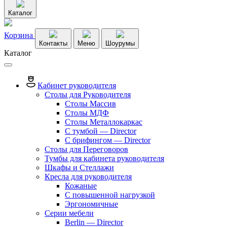
Каталог
Корзина
Контакты
Меню
Шоурумы
Каталог
Кабинет руководителя
Столы для Руководителя
Столы Массив
Столы МДФ
Столы Металлокаркас
С тумбой — Director
C брифингом — Director
Столы для Переговоров
Тумбы для кабинета руководителя
Шкафы и Стеллажи
Кресла для руководителя
Кожаные
С повышенной нагрузкой
Эргономичные
Серии мебели
Berlin — Director