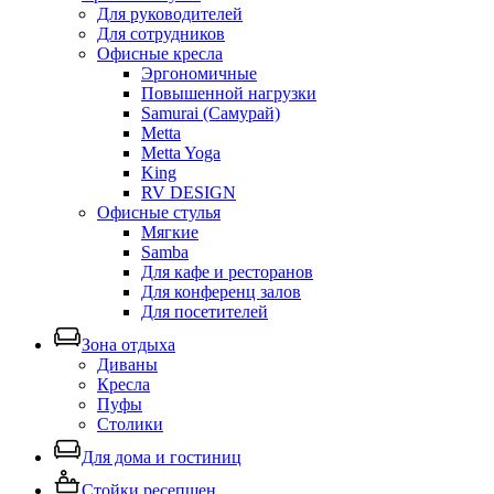
Для руководителей
Для сотрудников
Офисные кресла
Эргономичные
Повышенной нагрузки
Samurai (Самурай)
Metta
Metta Yoga
King
RV DESIGN
Офисные стулья
Мягкие
Samba
Для кафе и ресторанов
Для конференц залов
Для посетителей
Зона отдыха
Диваны
Кресла
Пуфы
Столики
Для дома и гостиниц
Стойки ресепшен