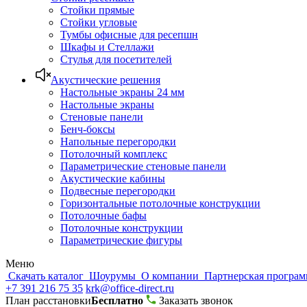
Стойки прямые
Стойки угловые
Тумбы офисные для ресепшн
Шкафы и Стеллажи
Стулья для посетителей
Акустические решения
Настольные экраны 24 мм
Настольные экраны
Стеновые панели
Бенч-боксы
Напольные перегородки
Потолочный комплекс
Параметрические стеновые панели
Акустические кабины
Подвесные перегородки
Горизонтальные потолочные конструкции
Потолочные бафы
Потолочные конструкции
Параметрические фигуры
Меню
Скачать каталог
Шоурумы
О компании
Партнерская програ
+7 391 216 75 35
krk@office-direct.ru
План расстановки
Бесплатно
Заказать звонок