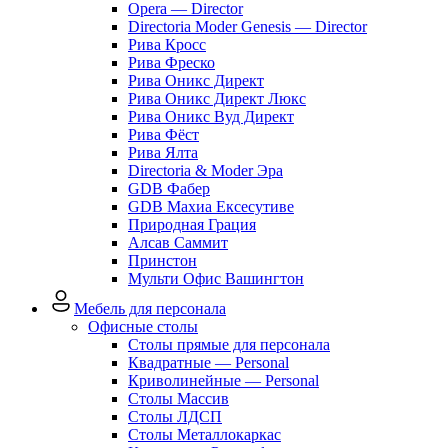
Opera — Director
Directoria Moder Genesis — Director
Рива Кросс
Рива Фреско
Рива Оникс Директ
Рива Оникс Директ Люкс
Рива Оникс Вуд Директ
Рива Фёст
Рива Ялта
Directoria & Moder Эра
GDB Фабер
GDB Махиа Ексесутиве
Природная Грация
Алсав Саммит
Принстон
Мульти Офис Вашингтон
Мебель для персонала
Офисные столы
Столы прямые для персонала
Квадратные — Personal
Криволинейные — Personal
Столы Массив
Столы ЛДСП
Столы Металлокаркас