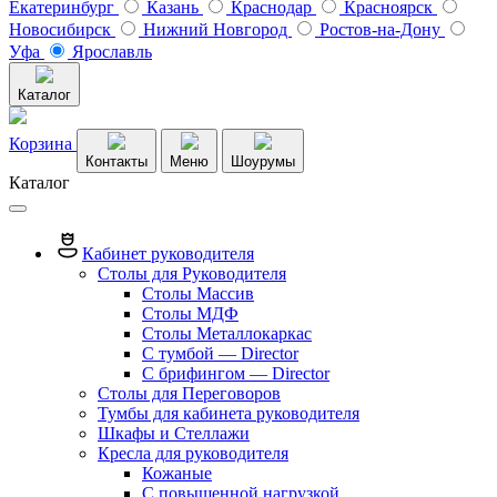
Екатеринбург
Казань
Краснодар
Красноярск
Новосибирск
Нижний Новгород
Ростов-на-Дону
Уфа
Ярославль
Каталог
Корзина
Контакты
Меню
Шоурумы
Каталог
Кабинет руководителя
Столы для Руководителя
Столы Массив
Столы МДФ
Столы Металлокаркас
С тумбой — Director
C брифингом — Director
Столы для Переговоров
Тумбы для кабинета руководителя
Шкафы и Стеллажи
Кресла для руководителя
Кожаные
С повышенной нагрузкой