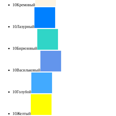
10
Кремовый
10
Лазурный
10
Бирюзовый
10
Васильковый
10
Голубой
10
Желтый