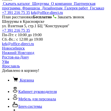
Скачать каталог
Шоурумы
О компании
Партнерская
программа
Франшиза
Дизайнерам
Галерея работ
Госзаказ
+7 391 216 75 35
krk@office-direct.ru
План расстановки
Бесплатно
Заказать звонок
Шоурумы в Красноярске
ул. Взлетная 5, стр.1 БЦ "Конструкция"
+7 391 216 75 35
Пн-Пт: с 10:00 до 19:00
Сб.-Вс.: с 12:00 до 19:00
krk@office-direct.ru
Новосибирск
Нижний Новгород
Ростов-на-Дону
Уфа
Ярославль
Добавлено в корзину!
Корзина
Кабинет руководителя
Мебель для персонала
Бенч-системы