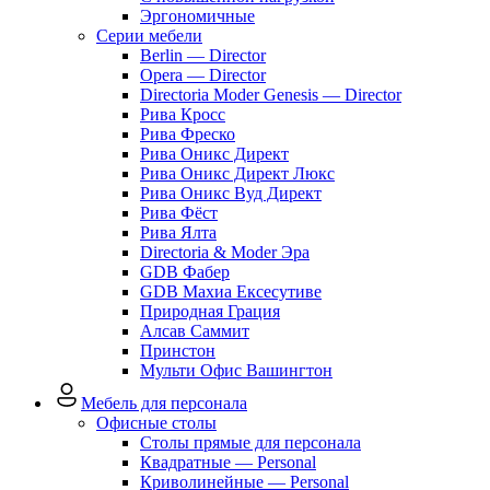
Эргономичные
Серии мебели
Berlin — Director
Opera — Director
Directoria Moder Genesis — Director
Рива Кросс
Рива Фреско
Рива Оникс Директ
Рива Оникс Директ Люкс
Рива Оникс Вуд Директ
Рива Фёст
Рива Ялта
Directoria & Moder Эра
GDB Фабер
GDB Махиа Ексесутиве
Природная Грация
Алсав Саммит
Принстон
Мульти Офис Вашингтон
Мебель для персонала
Офисные столы
Столы прямые для персонала
Квадратные — Personal
Криволинейные — Personal