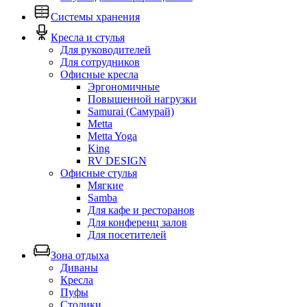
Системы хранения
Кресла и стулья
Для руководителей
Для сотрудников
Офисные кресла
Эргономичные
Повышенной нагрузки
Samurai (Самурай)
Metta
Metta Yoga
King
RV DESIGN
Офисные стулья
Мягкие
Samba
Для кафе и ресторанов
Для конференц залов
Для посетителей
Зона отдыха
Диваны
Кресла
Пуфы
Столики