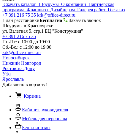
Скачать каталог
Шоурумы
О компании
Партнерская
программа
Франшиза
Дизайнерам
Галерея работ
Госзаказ
+7 391 216 75 35
krk@office-direct.ru
План расстановки
Бесплатно
Заказать звонок
Шоурумы в Красноярске
ул. Взлетная 5, стр.1 БЦ "Конструкция"
+7 391 216 75 35
Пн-Пт: с 10:00 до 19:00
Сб.-Вс.: с 12:00 до 19:00
krk@office-direct.ru
Новосибирск
Нижний Новгород
Ростов-на-Дону
Уфа
Ярославль
Добавлено в корзину!
Корзина
Кабинет руководителя
Мебель для персонала
Бенч-системы