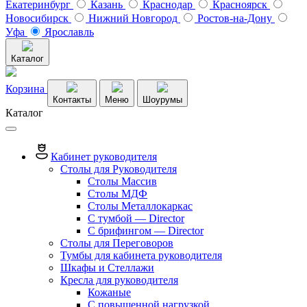
Екатеринбург
Казань
Краснодар
Красноярск
Новосибирск
Нижний Новгород
Ростов-на-Дону
Уфа
Ярославль
Каталог
Корзина
Контакты
Меню
Шоурумы
Каталог
Кабинет руководителя
Столы для Руководителя
Столы Массив
Столы МДФ
Столы Металлокаркас
С тумбой — Director
C брифингом — Director
Столы для Переговоров
Тумбы для кабинета руководителя
Шкафы и Стеллажи
Кресла для руководителя
Кожаные
С повышенной нагрузкой