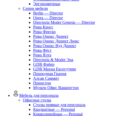
Эргономичные
Серии мебели
Berlin — Director
Opera — Director
Directoria Moder Genesis — Director
Рива Кросс
Рива Фреско
Рива Оникс Директ
Рива Оникс Директ Люкс
Рива Оникс Вуд Директ
Рива Фёст
Рива Ялта
Directoria & Moder Эра
GDB Фабер
GDB Махиа Ексесутиве
Природная Грация
Алсав Саммит
Принстон
Мульти Офис Вашингтон
Мебель для персонала
Офисные столы
Столы прямые для персонала
Квадратные — Personal
Криволинейные — Personal