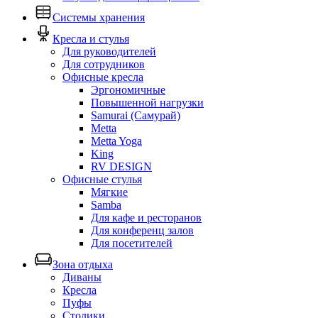
Системы хранения
Кресла и стулья
Для руководителей
Для сотрудников
Офисные кресла
Эргономичные
Повышенной нагрузки
Samurai (Самурай)
Metta
Metta Yoga
King
RV DESIGN
Офисные стулья
Мягкие
Samba
Для кафе и ресторанов
Для конференц залов
Для посетителей
Зона отдыха
Диваны
Кресла
Пуфы
Столики