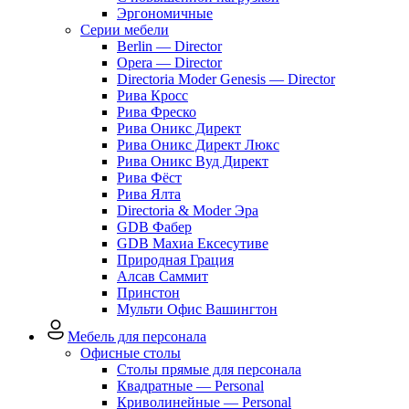
Эргономичные
Серии мебели
Berlin — Director
Opera — Director
Directoria Moder Genesis — Director
Рива Кросс
Рива Фреско
Рива Оникс Директ
Рива Оникс Директ Люкс
Рива Оникс Вуд Директ
Рива Фёст
Рива Ялта
Directoria & Moder Эра
GDB Фабер
GDB Махиа Ексесутиве
Природная Грация
Алсав Саммит
Принстон
Мульти Офис Вашингтон
Мебель для персонала
Офисные столы
Столы прямые для персонала
Квадратные — Personal
Криволинейные — Personal