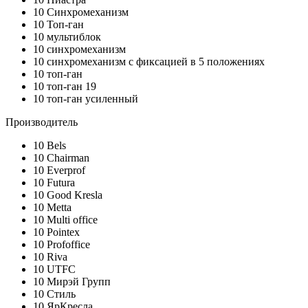
10
Синхромеханизм
10
Топ-ган
10
мультиблок
10
синхромеханизм
10
синхромеханизм с фиксацией в 5 положениях
10
топ-ган
10
топ-ган 19
10
топ-ган усиленный
Производитель
10
Bels
10
Chairman
10
Everprof
10
Futura
10
Good Kresla
10
Metta
10
Multi office
10
Pointex
10
Profoffice
10
Riva
10
UTFC
10
Мирэй Групп
10
Стиль
10
ЯрКресла