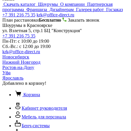
Скачать каталог
Шоурумы
О компании
Партнерская
программа
Франшиза
Дизайнерам
Галерея работ
Госзаказ
+7 391 216 75 35
krk@office-direct.ru
План расстановки
Бесплатно
Заказать звонок
Шоурумы в Красноярске
ул. Взлетная 5, стр.1 БЦ "Конструкция"
+7 391 216 75 35
Пн-Пт: с 10:00 до 19:00
Сб.-Вс.: с 12:00 до 19:00
krk@office-direct.ru
Новосибирск
Нижний Новгород
Ростов-на-Дону
Уфа
Ярославль
Добавлено в корзину!
Корзина
Кабинет руководителя
Мебель для персонала
Бенч-системы