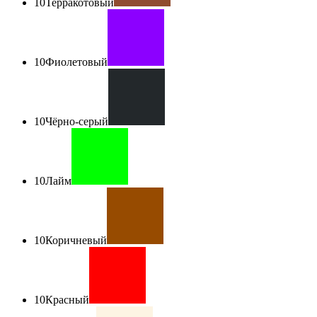
10
Терракотовый
10
Фиолетовый
10
Чёрно-серый
10
Лайм
10
Коричневый
10
Красный