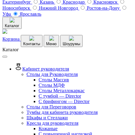
Екатеринбург
Казань
Краснодар
Красноярск
Новосибирск
Нижний Новгород
Ростов-на-Дону
Уфа
Ярославль
Каталог
Корзина
Контакты
Меню
Шоурумы
Каталог
Кабинет руководителя
Столы для Руководителя
Столы Массив
Столы МДФ
Столы Металлокаркас
С тумбой — Director
C брифингом — Director
Столы для Переговоров
Тумбы для кабинета руководителя
Шкафы и Стеллажи
Кресла для руководителя
Кожаные
С повышенной нагрузкой