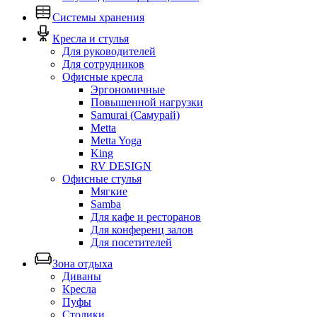
Системы хранения
Кресла и стулья
Для руководителей
Для сотрудников
Офисные кресла
Эргономичные
Повышенной нагрузки
Samurai (Самурай)
Metta
Metta Yoga
King
RV DESIGN
Офисные стулья
Мягкие
Samba
Для кафе и ресторанов
Для конференц залов
Для посетителей
Зона отдыха
Диваны
Кресла
Пуфы
Столики