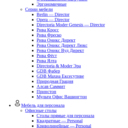
Эргономичные
Серии мебели
Berlin — Director
Opera — Director
Directoria Moder Genesis — Director
Рива Кросс
Рива Фреско
Рива Оникс Директ
Рива Оникс Директ Люкс
Рива Оникс Вуд Директ
Рива Фёст
Рива Ялта
Directoria & Moder Эра
GDB Фабер
GDB Махиа Ексесутиве
Природная Грация
Алсав Саммит
Принстон
Мульти Офис Вашингтон
Мебель для персонала
Офисные столы
Столы прямые для персонала
Квадратные — Personal
Криволинейные — Personal