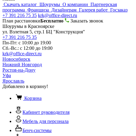
Скачать каталог
Шоурумы
О компании
Партнерская
программа
Франшиза
Дизайнерам
Галерея работ
Госзаказ
+7 391 216 75 35
krk@office-direct.ru
План расстановки
Бесплатно
Заказать звонок
Шоурумы в Красноярске
ул. Взлетная 5, стр.1 БЦ "Конструкция"
+7 391 216 75 35
Пн-Пт: с 10:00 до 19:00
Сб.-Вс.: с 12:00 до 19:00
krk@office-direct.ru
Новосибирск
Нижний Новгород
Ростов-на-Дону
Уфа
Ярославль
Добавлено в корзину!
Корзина
Кабинет руководителя
Мебель для персонала
Бенч-системы