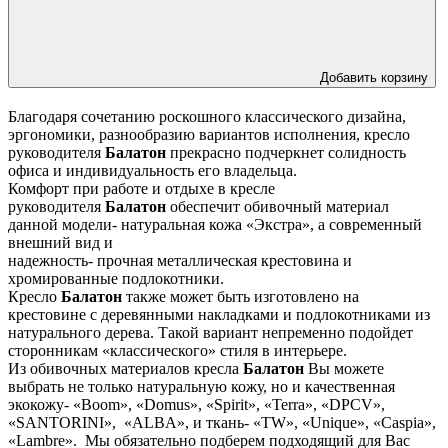
Добавить корзину
Благодаря сочетанию роскошного классического дизайна,
эргономики, разнообразию вариантов исполнения, кресло
руководителя
Балатон
прекрасно подчеркнет солидность
офиса и индивидуальность его владельца.
Комфорт при работе и отдыхе в кресле
руководителя
Балатон
обеспечит обивочный материал
данной модели- натуральная кожа «Экстра», а современный
внешний вид и
надежность- прочная металлическая крестовина и
хромированные подлокотники.
Кресло
Балатон
также может быть изготовлено на
крестовине с деревянными накладками и подлокотниками из
натурального дерева. Такой вариант непременно подойдет
сторонникам «классического» стиля в интерьере.
Из обивочных материалов кресла
Балатон
Вы можете
выбрать не только натуральную кожу, но и качественная
экокожу- «Boom», «Domus», «Spirit», «Terra», «DPCV»,
«SANTORINI», «ALBA», и ткань- «TW», «Unique», «Caspia»,
«Lambre». Мы обязательно подберем подходящий для Вас