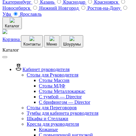
Екатеринбург
Казань
Краснодар
Красноярск
Новосибирск
Нижний Новгород
Ростов-на-Дону
Уфа
Ярославль
Каталог
Корзина
Контакты
Меню
Шоурумы
Каталог
Кабинет руководителя
Столы для Руководителя
Столы Массив
Столы МДФ
Столы Металлокаркас
С тумбой — Director
C брифингом — Director
Столы для Переговоров
Тумбы для кабинета руководителя
Шкафы и Стеллажи
Кресла для руководителя
Кожаные
С повышенной нагрузкой