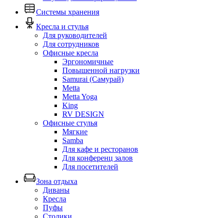
Системы хранения
Кресла и стулья
Для руководителей
Для сотрудников
Офисные кресла
Эргономичные
Повышенной нагрузки
Samurai (Самурай)
Metta
Metta Yoga
King
RV DESIGN
Офисные стулья
Мягкие
Samba
Для кафе и ресторанов
Для конференц залов
Для посетителей
Зона отдыха
Диваны
Кресла
Пуфы
Столики