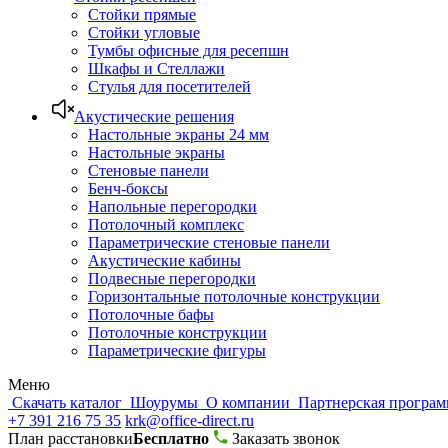
Стойки прямые
Стойки угловые
Тумбы офисные для ресепшн
Шкафы и Стеллажи
Стулья для посетителей
Акустические решения
Настольные экраны 24 мм
Настольные экраны
Стеновые панели
Бенч-боксы
Напольные перегородки
Потолочный комплекс
Параметрические стеновые панели
Акустические кабины
Подвесные перегородки
Горизонтальные потолочные конструкции
Потолочные бафы
Потолочные конструкции
Параметрические фигуры
Меню
Скачать каталог
Шоурумы
О компании
Партнерская програ
+7 391 216 75 35
krk@office-direct.ru
План расстановки
Бесплатно
Заказать звонок