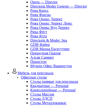
Opera — Director
Directoria Moder Genesis — Director
Рива Кросс
Рива Фреско
Рива Оникс Директ
Рива Оникс Директ Люкс
Рива Оникс Вуд Директ
Рива Фёст
Рива Ялта
Directoria & Moder Эра
GDB Фабер
GDB Махиа Ексесутиве
Природная Грация
Алсав Саммит
Принстон
Мульти Офис Вашингтон
Мебель для персонала
Офисные столы
Столы прямые для персонала
Квадратные — Personal
Криволинейные — Personal
Столы Массив
Столы ЛДСП
Столы Металлокаркас