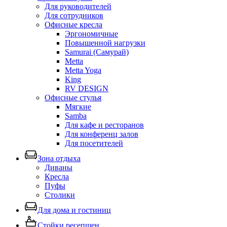
Для руководителей
Для сотрудников
Офисные кресла
Эргономичные
Повышенной нагрузки
Samurai (Самурай)
Metta
Metta Yoga
King
RV DESIGN
Офисные стулья
Мягкие
Samba
Для кафе и ресторанов
Для конференц залов
Для посетителей
Зона отдыха
Диваны
Кресла
Пуфы
Столики
Для дома и гостиниц
Стойки ресепшен