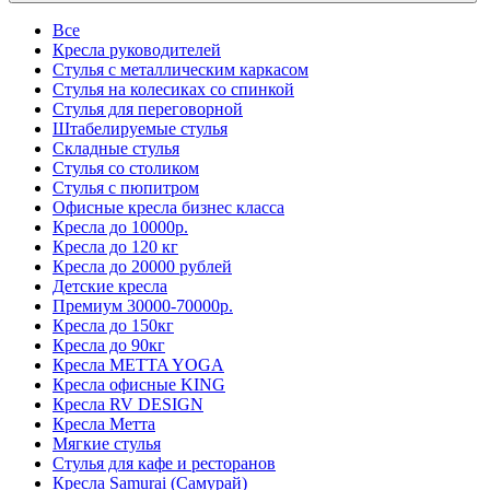
Все
Кресла руководителей
Стулья с металлическим каркасом
Стулья на колесиках со спинкой
Стулья для переговорной
Штабелируемые стулья
Складные стулья
Стулья со столиком
Стулья с пюпитром
Офисные кресла бизнес класса
Кресла до 10000р.
Кресла до 120 кг
Кресла до 20000 рублей
Детские кресла
Премиум 30000-70000р.
Кресла до 150кг
Кресла до 90кг
Кресла METTA YOGA
Кресла офисные KING
Кресла RV DESIGN
Кресла Метта
Мягкие стулья
Стулья для кафе и ресторанов
Кресла Samurai (Самурай)