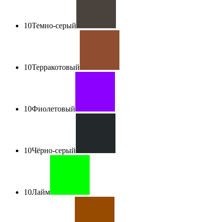
10
Темно-серый
10
Терракотовый
10
Фиолетовый
10
Чёрно-серый
10
Лайм