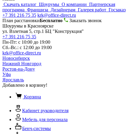
Скачать каталог
Шоурумы
О компании
Партнерская
программа
Франшиза
Дизайнерам
Галерея работ
Госзаказ
+7 391 216 75 35
krk@office-direct.ru
План расстановки
Бесплатно
Заказать звонок
Шоурумы в Красноярске
ул. Взлетная 5, стр.1 БЦ "Конструкция"
+7 391 216 75 35
Пн-Пт: с 10:00 до 19:00
Сб.-Вс.: с 12:00 до 19:00
krk@office-direct.ru
Новосибирск
Нижний Новгород
Ростов-на-Дону
Уфа
Ярославль
Добавлено в корзину!
Корзина
Кабинет руководителя
Мебель для персонала
Бенч-системы