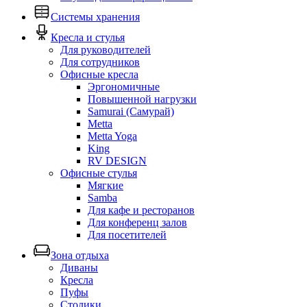
Системы хранения
Кресла и стулья
Для руководителей
Для сотрудников
Офисные кресла
Эргономичные
Повышенной нагрузки
Samurai (Самурай)
Metta
Metta Yoga
King
RV DESIGN
Офисные стулья
Мягкие
Samba
Для кафе и ресторанов
Для конференц залов
Для посетителей
Зона отдыха
Диваны
Кресла
Пуфы
Столики