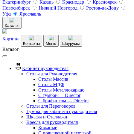
Екатеринбург
Казань
Краснодар
Красноярск
Новосибирск
Нижний Новгород
Ростов-на-Дону
Уфа
Ярославль
Каталог
Корзина
Контакты
Меню
Шоурумы
Каталог
Кабинет руководителя
Столы для Руководителя
Столы Массив
Столы МДФ
Столы Металлокаркас
С тумбой — Director
C брифингом — Director
Столы для Переговоров
Тумбы для кабинета руководителя
Шкафы и Стеллажи
Кресла для руководителя
Кожаные
С повышенной нагрузкой