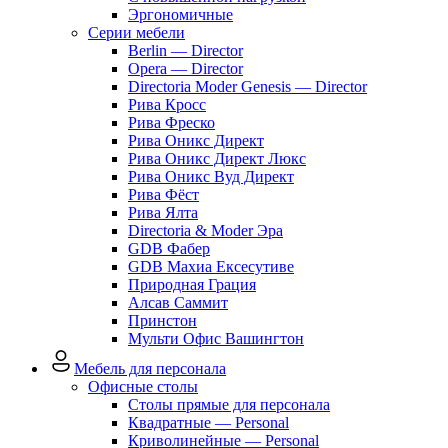
Эргономичные
Серии мебели
Berlin — Director
Opera — Director
Directoria Moder Genesis — Director
Рива Кросс
Рива Фреско
Рива Оникс Директ
Рива Оникс Директ Люкс
Рива Оникс Вуд Директ
Рива Фёст
Рива Ялта
Directoria & Moder Эра
GDB Фабер
GDB Махиа Ексесутиве
Природная Грация
Алсав Саммит
Принстон
Мульти Офис Вашингтон
Мебель для персонала
Офисные столы
Столы прямые для персонала
Квадратные — Personal
Криволинейные — Personal