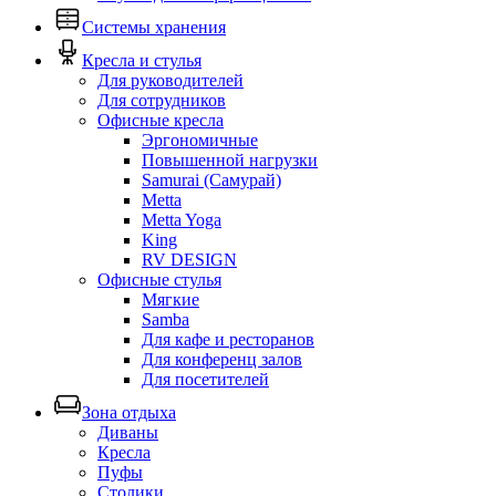
Системы хранения
Кресла и стулья
Для руководителей
Для сотрудников
Офисные кресла
Эргономичные
Повышенной нагрузки
Samurai (Самурай)
Metta
Metta Yoga
King
RV DESIGN
Офисные стулья
Мягкие
Samba
Для кафе и ресторанов
Для конференц залов
Для посетителей
Зона отдыха
Диваны
Кресла
Пуфы
Столики