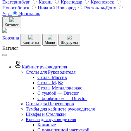
Екатеринбург
Казань
Краснодар
Красноярск
Новосибирск
Нижний Новгород
Ростов-на-Дону
Уфа
Ярославль
Каталог
Корзина
Контакты
Меню
Шоурумы
Каталог
Кабинет руководителя
Столы для Руководителя
Столы Массив
Столы МДФ
Столы Металлокаркас
С тумбой — Director
C брифингом — Director
Столы для Переговоров
Тумбы для кабинета руководителя
Шкафы и Стеллажи
Кресла для руководителя
Кожаные
С повышенной нагрузкой