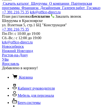
Скачать каталог
Шоурумы
О компании
Партнерская
программа
Франшиза
Дизайнерам
Галерея работ
Госзаказ
+7 391 216 75 35
krk@office-direct.ru
План расстановки
Бесплатно
Заказать звонок
Шоурумы в Красноярске
ул. Взлетная 5, стр.1 БЦ "Конструкция"
+7 391 216 75 35
Пн-Пт: с 10:00 до 19:00
Сб.-Вс.: с 12:00 до 19:00
krk@office-direct.ru
Новосибирск
Нижний Новгород
Ростов-на-Дону
Уфа
Ярославль
Добавлено в корзину!
Корзина
Кабинет руководителя
Мебель для персонала
Бенч-системы