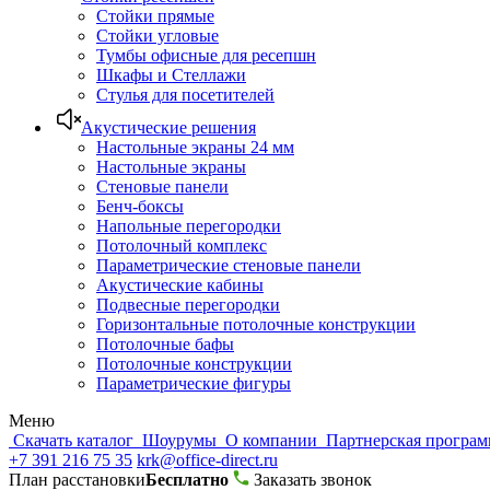
Стойки прямые
Стойки угловые
Тумбы офисные для ресепшн
Шкафы и Стеллажи
Стулья для посетителей
Акустические решения
Настольные экраны 24 мм
Настольные экраны
Стеновые панели
Бенч-боксы
Напольные перегородки
Потолочный комплекс
Параметрические стеновые панели
Акустические кабины
Подвесные перегородки
Горизонтальные потолочные конструкции
Потолочные бафы
Потолочные конструкции
Параметрические фигуры
Меню
Скачать каталог
Шоурумы
О компании
Партнерская програ
+7 391 216 75 35
krk@office-direct.ru
План расстановки
Бесплатно
Заказать звонок