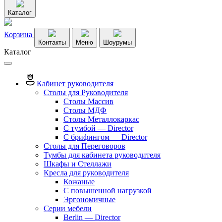
Каталог
Корзина
Контакты
Меню
Шоурумы
Каталог
Кабинет руководителя
Столы для Руководителя
Столы Массив
Столы МДФ
Столы Металлокаркас
С тумбой — Director
C брифингом — Director
Столы для Переговоров
Тумбы для кабинета руководителя
Шкафы и Стеллажи
Кресла для руководителя
Кожаные
С повышенной нагрузкой
Эргономичные
Серии мебели
Berlin — Director