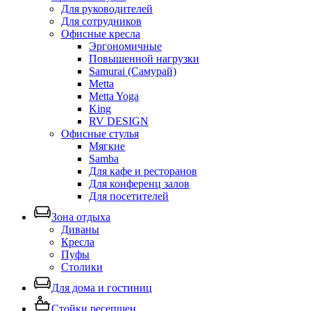
Для руководителей
Для сотрудников
Офисные кресла
Эргономичные
Повышенной нагрузки
Samurai (Самурай)
Metta
Metta Yoga
King
RV DESIGN
Офисные стулья
Мягкие
Samba
Для кафе и ресторанов
Для конференц залов
Для посетителей
Зона отдыха
Диваны
Кресла
Пуфы
Столики
Для дома и гостиниц
Стойки ресепшен