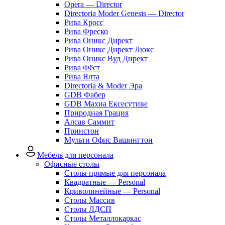
Opera — Director
Directoria Moder Genesis — Director
Рива Кросс
Рива Фреско
Рива Оникс Директ
Рива Оникс Директ Люкс
Рива Оникс Вуд Директ
Рива Фёст
Рива Ялта
Directoria & Moder Эра
GDB Фабер
GDB Махиа Ексесутиве
Природная Грация
Алсав Саммит
Принстон
Мульти Офис Вашингтон
Мебель для персонала
Офисные столы
Столы прямые для персонала
Квадратные — Personal
Криволинейные — Personal
Столы Массив
Столы ЛДСП
Столы Металлокаркас