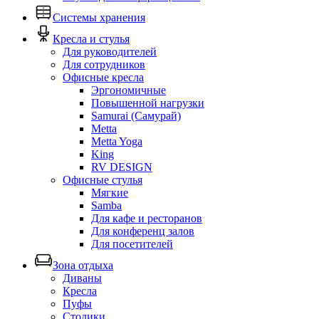
Системы хранения
Кресла и стулья
Для руководителей
Для сотрудников
Офисные кресла
Эргономичные
Повышенной нагрузки
Samurai (Самурай)
Metta
Metta Yoga
King
RV DESIGN
Офисные стулья
Мягкие
Samba
Для кафе и ресторанов
Для конференц залов
Для посетителей
Зона отдыха
Диваны
Кресла
Пуфы
Столики