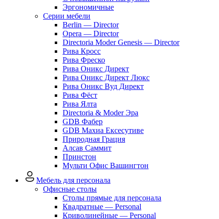
Эргономичные
Серии мебели
Berlin — Director
Opera — Director
Directoria Moder Genesis — Director
Рива Кросс
Рива Фреско
Рива Оникс Директ
Рива Оникс Директ Люкс
Рива Оникс Вуд Директ
Рива Фёст
Рива Ялта
Directoria & Moder Эра
GDB Фабер
GDB Махиа Ексесутиве
Природная Грация
Алсав Саммит
Принстон
Мульти Офис Вашингтон
Мебель для персонала
Офисные столы
Столы прямые для персонала
Квадратные — Personal
Криволинейные — Personal