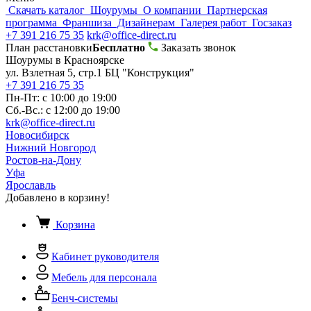
Скачать каталог
Шоурумы
О компании
Партнерская
программа
Франшиза
Дизайнерам
Галерея работ
Госзаказ
+7 391 216 75 35
krk@office-direct.ru
План расстановки
Бесплатно
Заказать звонок
Шоурумы в Красноярске
ул. Взлетная 5, стр.1 БЦ "Конструкция"
+7 391 216 75 35
Пн-Пт: с 10:00 до 19:00
Сб.-Вс.: с 12:00 до 19:00
krk@office-direct.ru
Новосибирск
Нижний Новгород
Ростов-на-Дону
Уфа
Ярославль
Добавлено в корзину!
Корзина
Кабинет руководителя
Мебель для персонала
Бенч-системы