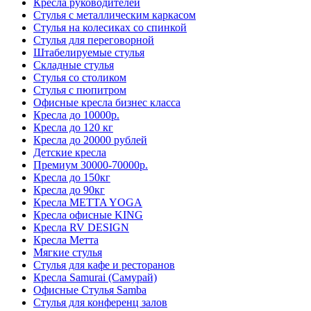
Кресла руководителей
Стулья с металлическим каркасом
Стулья на колесиках со спинкой
Стулья для переговорной
Штабелируемые стулья
Складные стулья
Стулья со столиком
Стулья с пюпитром
Офисные кресла бизнес класса
Кресла до 10000р.
Кресла до 120 кг
Кресла до 20000 рублей
Детские кресла
Премиум 30000-70000р.
Кресла до 150кг
Кресла до 90кг
Кресла METTA YOGA
Кресла офисные KING
Кресла RV DESIGN
Кресла Метта
Мягкие стулья
Стулья для кафе и ресторанов
Кресла Samurai (Самурай)
Офисные Стулья Samba
Стулья для конференц залов