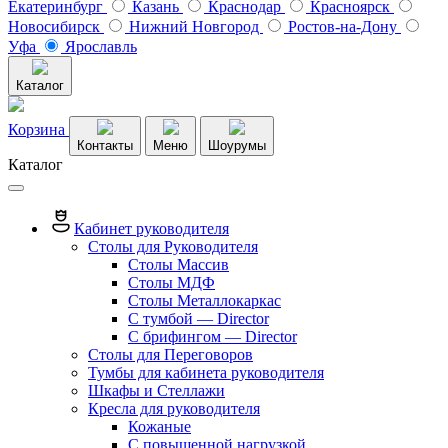
Екатеринбург
Казань
Краснодар
Красноярск
Новосибирск
Нижний Новгород
Ростов-на-Дону
Уфа
Ярославль
Каталог
Корзина
Контакты
Меню
Шоурумы
Каталог
Кабинет руководителя
Столы для Руководителя
Столы Массив
Столы МДФ
Столы Металлокаркас
С тумбой — Director
C брифингом — Director
Столы для Переговоров
Тумбы для кабинета руководителя
Шкафы и Стеллажи
Кресла для руководителя
Кожаные
С повышенной нагрузкой