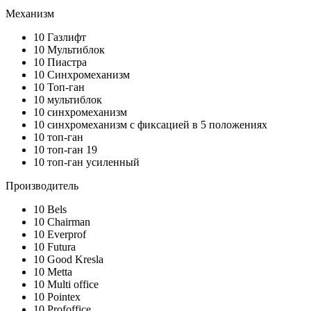
Механизм
10
Газлифт
10
Мультиблок
10
Пиастра
10
Синхромеханизм
10
Топ-ган
10
мультиблок
10
синхромеханизм
10
синхромеханизм с фиксацией в 5 положениях
10
топ-ган
10
топ-ган 19
10
топ-ган усиленный
Производитель
10
Bels
10
Chairman
10
Everprof
10
Futura
10
Good Kresla
10
Metta
10
Multi office
10
Pointex
10
Profoffice