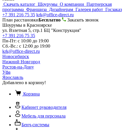
Скачать каталог
Шоурумы
О компании
Партнерская
программа
Франшиза
Дизайнерам
Галерея работ
Госзаказ
+7 391 216 75 35
krk@office-direct.ru
План расстановки
Бесплатно
Заказать звонок
Шоурумы в Красноярске
ул. Взлетная 5, стр.1 БЦ "Конструкция"
+7 391 216 75 35
Пн-Пт: с 10:00 до 19:00
Сб.-Вс.: с 12:00 до 19:00
krk@office-direct.ru
Новосибирск
Нижний Новгород
Ростов-на-Дону
Уфа
Ярославль
Добавлено в корзину!
Корзина
Кабинет руководителя
Мебель для персонала
Бенч-системы