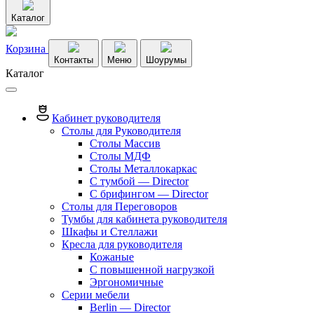
Каталог
Корзина
Контакты
Меню
Шоурумы
Каталог
Кабинет руководителя
Столы для Руководителя
Столы Массив
Столы МДФ
Столы Металлокаркас
С тумбой — Director
C брифингом — Director
Столы для Переговоров
Тумбы для кабинета руководителя
Шкафы и Стеллажи
Кресла для руководителя
Кожаные
С повышенной нагрузкой
Эргономичные
Серии мебели
Berlin — Director