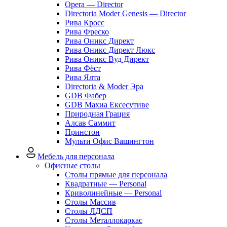
Opera — Director
Directoria Moder Genesis — Director
Рива Кросс
Рива Фреско
Рива Оникс Директ
Рива Оникс Директ Люкс
Рива Оникс Вуд Директ
Рива Фёст
Рива Ялта
Directoria & Moder Эра
GDB Фабер
GDB Махиа Ексесутиве
Природная Грация
Алсав Саммит
Принстон
Мульти Офис Вашингтон
Мебель для персонала
Офисные столы
Столы прямые для персонала
Квадратные — Personal
Криволинейные — Personal
Столы Массив
Столы ЛДСП
Столы Металлокаркас