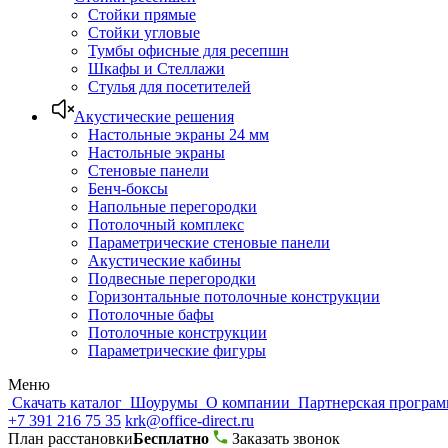
Стойки прямые
Стойки угловые
Тумбы офисные для ресепшн
Шкафы и Стеллажи
Стулья для посетителей
Акустические решения
Настольные экраны 24 мм
Настольные экраны
Стеновые панели
Бенч-боксы
Напольные перегородки
Потолочный комплекс
Параметрические стеновые панели
Акустические кабины
Подвесные перегородки
Горизонтальные потолочные конструкции
Потолочные бафы
Потолочные конструкции
Параметрические фигуры
Меню
Скачать каталог
Шоурумы
О компании
Партнерская програ
+7 391 216 75 35
krk@office-direct.ru
План расстановки
Бесплатно
Заказать звонок