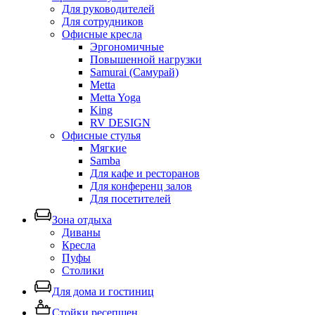
Для руководителей
Для сотрудников
Офисные кресла
Эргономичные
Повышенной нагрузки
Samurai (Самурай)
Metta
Metta Yoga
King
RV DESIGN
Офисные стулья
Мягкие
Samba
Для кафе и ресторанов
Для конференц залов
Для посетителей
Зона отдыха
Диваны
Кресла
Пуфы
Столики
Для дома и гостиниц
Стойки ресепшен