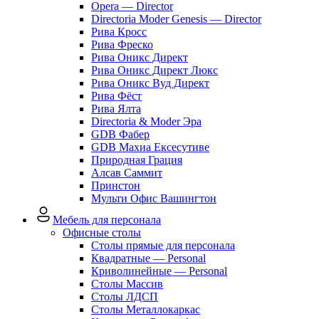
Opera — Director
Directoria Moder Genesis — Director
Рива Кросс
Рива Фреско
Рива Оникс Директ
Рива Оникс Директ Люкс
Рива Оникс Вуд Директ
Рива Фёст
Рива Ялта
Directoria & Moder Эра
GDB Фабер
GDB Махиа Ексесутиве
Природная Грация
Алсав Саммит
Принстон
Мульти Офис Вашингтон
Мебель для персонала
Офисные столы
Столы прямые для персонала
Квадратные — Personal
Криволинейные — Personal
Столы Массив
Столы ЛДСП
Столы Металлокаркас