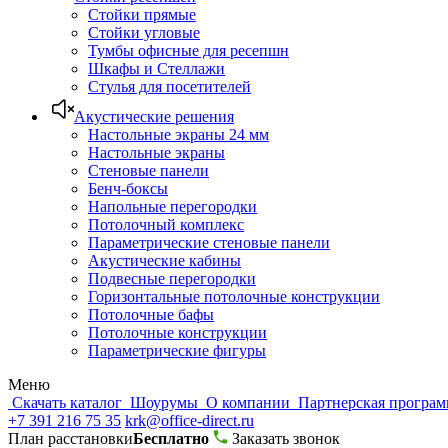
Стойки прямые
Стойки угловые
Тумбы офисные для ресепшн
Шкафы и Стеллажи
Стулья для посетителей
Акустические решения
Настольные экраны 24 мм
Настольные экраны
Стеновые панели
Бенч-боксы
Напольные перегородки
Потолочный комплекс
Параметрические стеновые панели
Акустические кабины
Подвесные перегородки
Горизонтальные потолочные конструкции
Потолочные бафы
Потолочные конструкции
Параметрические фигуры
Меню
Скачать каталог
Шоурумы
О компании
Партнерская програ
+7 391 216 75 35
krk@office-direct.ru
План расстановки
Бесплатно
Заказать звонок