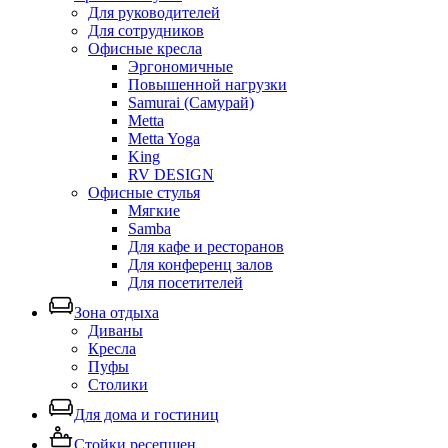
Для руководителей
Для сотрудников
Офисные кресла
Эргономичные
Повышенной нагрузки
Samurai (Самурай)
Metta
Metta Yoga
King
RV DESIGN
Офисные стулья
Мягкие
Samba
Для кафе и ресторанов
Для конференц залов
Для посетителей
Зона отдыха
Диваны
Кресла
Пуфы
Столики
Для дома и гостиниц
Стойки ресепшен