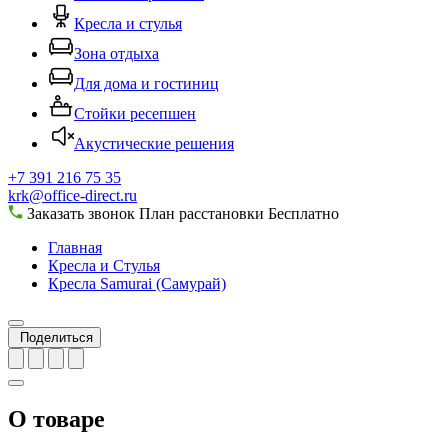
Кресла и стулья
Зона отдыха
Для дома и гостиниц
Стойки ресепшен
Акустические решения
+7 391 216 75 35
krk@office-direct.ru
Заказать звонок
План расстановки
Бесплатно
Главная
Кресла и Стулья
Кресла Samurai (Самурай)
Поделиться
О товаре