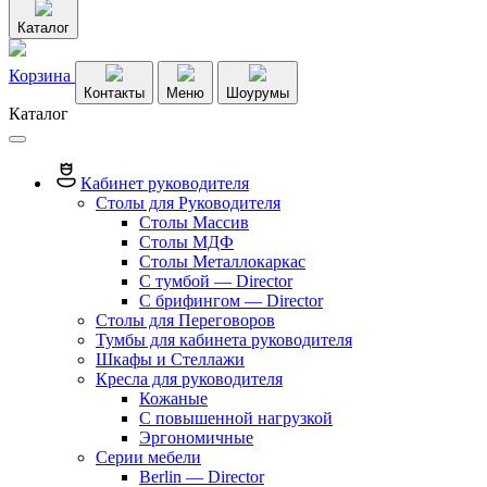
Каталог
Корзина
Контакты
Меню
Шоурумы
Каталог
Кабинет руководителя
Столы для Руководителя
Столы Массив
Столы МДФ
Столы Металлокаркас
С тумбой — Director
C брифингом — Director
Столы для Переговоров
Тумбы для кабинета руководителя
Шкафы и Стеллажи
Кресла для руководителя
Кожаные
С повышенной нагрузкой
Эргономичные
Серии мебели
Berlin — Director