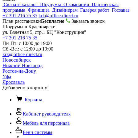
Скачать каталог
Шоурумы
О компании
Партнерская
программа
Франшиза
Дизайнерам
Галерея работ
Госзаказ
+7 391 216 75 35
krk@office-direct.ru
План расстановки
Бесплатно
Заказать звонок
Шоурумы в Красноярске
ул. Взлетная 5, стр.1 БЦ "Конструкция"
+7 391 216 75 35
Пн-Пт: с 10:00 до 19:00
Сб.-Вс.: с 12:00 до 19:00
krk@office-direct.ru
Новосибирск
Нижний Новгород
Ростов-на-Дону
Уфа
Ярославль
Добавлено в корзину!
Корзина
Кабинет руководителя
Мебель для персонала
Бенч-системы