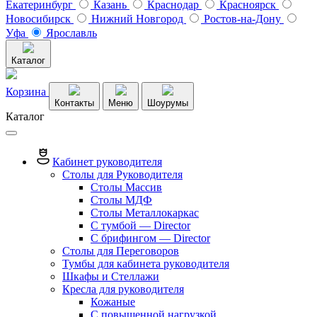
Екатеринбург
Казань
Краснодар
Красноярск
Новосибирск
Нижний Новгород
Ростов-на-Дону
Уфа
Ярославль
Каталог
Корзина
Контакты
Меню
Шоурумы
Каталог
Кабинет руководителя
Столы для Руководителя
Столы Массив
Столы МДФ
Столы Металлокаркас
С тумбой — Director
C брифингом — Director
Столы для Переговоров
Тумбы для кабинета руководителя
Шкафы и Стеллажи
Кресла для руководителя
Кожаные
С повышенной нагрузкой