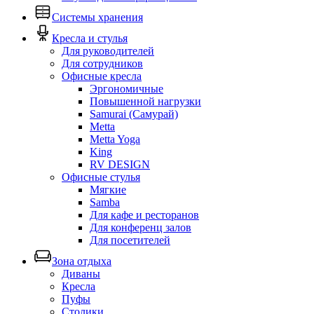
Системы хранения
Кресла и стулья
Для руководителей
Для сотрудников
Офисные кресла
Эргономичные
Повышенной нагрузки
Samurai (Самурай)
Metta
Metta Yoga
King
RV DESIGN
Офисные стулья
Мягкие
Samba
Для кафе и ресторанов
Для конференц залов
Для посетителей
Зона отдыха
Диваны
Кресла
Пуфы
Столики