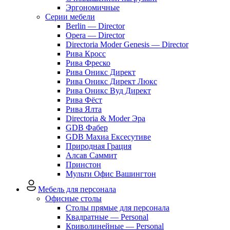
Эргономичные
Серии мебели
Berlin — Director
Opera — Director
Directoria Moder Genesis — Director
Рива Кросс
Рива Фреско
Рива Оникс Директ
Рива Оникс Директ Люкс
Рива Оникс Вуд Директ
Рива Фёст
Рива Ялта
Directoria & Moder Эра
GDB Фабер
GDB Махиа Ексесутиве
Природная Грация
Алсав Саммит
Принстон
Мульти Офис Вашингтон
Мебель для персонала
Офисные столы
Столы прямые для персонала
Квадратные — Personal
Криволинейные — Personal