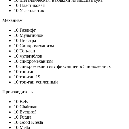
10
Металлическая, накладки из массива бука
10
Пластиковая
10
Углепластик
Механизм
10
Газлифт
10
Мультиблок
10
Пиастра
10
Синхромеханизм
10
Топ-ган
10
мультиблок
10
синхромеханизм
10
синхромеханизм с фиксацией в 5 положениях
10
топ-ган
10
топ-ган 19
10
топ-ган усиленный
Производитель
10
Bels
10
Chairman
10
Everprof
10
Futura
10
Good Kresla
10
Metta