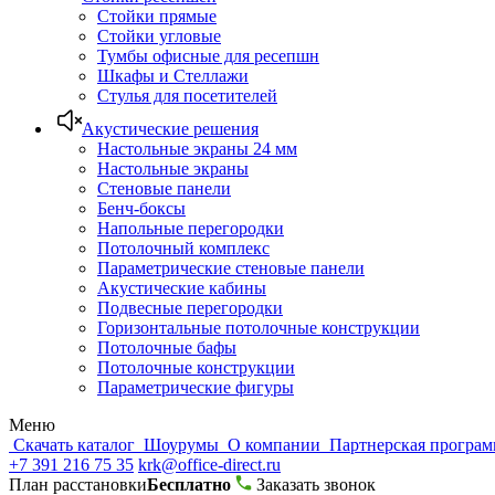
Стойки прямые
Стойки угловые
Тумбы офисные для ресепшн
Шкафы и Стеллажи
Стулья для посетителей
Акустические решения
Настольные экраны 24 мм
Настольные экраны
Стеновые панели
Бенч-боксы
Напольные перегородки
Потолочный комплекс
Параметрические стеновые панели
Акустические кабины
Подвесные перегородки
Горизонтальные потолочные конструкции
Потолочные бафы
Потолочные конструкции
Параметрические фигуры
Меню
Скачать каталог
Шоурумы
О компании
Партнерская програ
+7 391 216 75 35
krk@office-direct.ru
План расстановки
Бесплатно
Заказать звонок