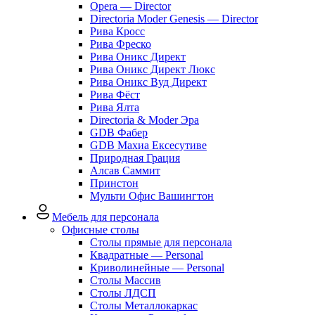
Opera — Director
Directoria Moder Genesis — Director
Рива Кросс
Рива Фреско
Рива Оникс Директ
Рива Оникс Директ Люкс
Рива Оникс Вуд Директ
Рива Фёст
Рива Ялта
Directoria & Moder Эра
GDB Фабер
GDB Махиа Ексесутиве
Природная Грация
Алсав Саммит
Принстон
Мульти Офис Вашингтон
Мебель для персонала
Офисные столы
Столы прямые для персонала
Квадратные — Personal
Криволинейные — Personal
Столы Массив
Столы ЛДСП
Столы Металлокаркас