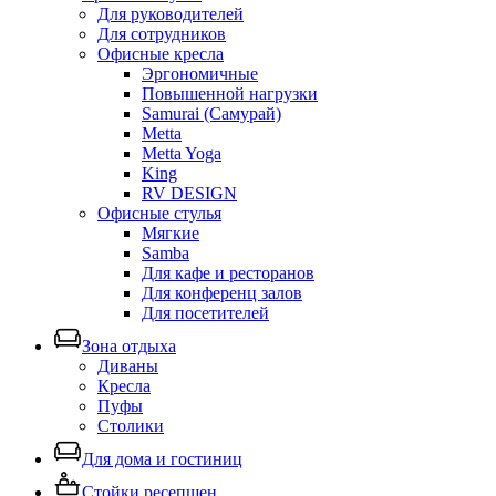
Для руководителей
Для сотрудников
Офисные кресла
Эргономичные
Повышенной нагрузки
Samurai (Самурай)
Metta
Metta Yoga
King
RV DESIGN
Офисные стулья
Мягкие
Samba
Для кафе и ресторанов
Для конференц залов
Для посетителей
Зона отдыха
Диваны
Кресла
Пуфы
Столики
Для дома и гостиниц
Стойки ресепшен