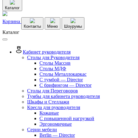
Каталог
Корзина
Контакты
Меню
Шоурумы
Каталог
Кабинет руководителя
Столы для Руководителя
Столы Массив
Столы МДФ
Столы Металлокаркас
С тумбой — Director
C брифингом — Director
Столы для Переговоров
Тумбы для кабинета руководителя
Шкафы и Стеллажи
Кресла для руководителя
Кожаные
С повышенной нагрузкой
Эргономичные
Серии мебели
Berlin — Director