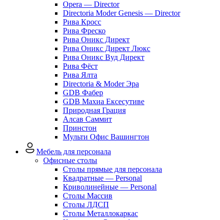
Opera — Director
Directoria Moder Genesis — Director
Рива Кросс
Рива Фреско
Рива Оникс Директ
Рива Оникс Директ Люкс
Рива Оникс Вуд Директ
Рива Фёст
Рива Ялта
Directoria & Moder Эра
GDB Фабер
GDB Махиа Ексесутиве
Природная Грация
Алсав Саммит
Принстон
Мульти Офис Вашингтон
Мебель для персонала
Офисные столы
Столы прямые для персонала
Квадратные — Personal
Криволинейные — Personal
Столы Массив
Столы ЛДСП
Столы Металлокаркас