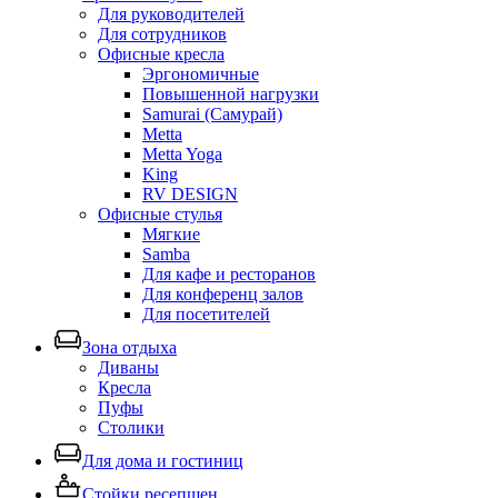
Для руководителей
Для сотрудников
Офисные кресла
Эргономичные
Повышенной нагрузки
Samurai (Самурай)
Metta
Metta Yoga
King
RV DESIGN
Офисные стулья
Мягкие
Samba
Для кафе и ресторанов
Для конференц залов
Для посетителей
Зона отдыха
Диваны
Кресла
Пуфы
Столики
Для дома и гостиниц
Стойки ресепшен