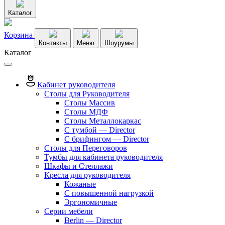
Каталог
Корзина
Контакты
Меню
Шоурумы
Каталог
Кабинет руководителя
Столы для Руководителя
Столы Массив
Столы МДФ
Столы Металлокаркас
С тумбой — Director
C брифингом — Director
Столы для Переговоров
Тумбы для кабинета руководителя
Шкафы и Стеллажи
Кресла для руководителя
Кожаные
С повышенной нагрузкой
Эргономичные
Серии мебели
Berlin — Director