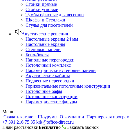
Стойки прямые
Стойки угловые
Тумбы офисные для ресепшн
Шкафы и Стеллажи
Стулья для посетителей
Акустические решения
Настольные экраны 24 мм
Настольные экраны
Стеновые панели
Бенч-боксы
Напольные перегородки
Потолочный комплекс
Параметрические стеновые панели
Акустические кабины
Подвесные перегородки
Горизонтальные потолочные конструкции
Потолочные бафы
Потолочные конструкции
Параметрические фигуры
Меню
Скачать каталог
Шоурумы
О компании
Партнерская програ
+7 391 216 75 35
krk@office-direct.ru
План расстановки
Бесплатно
Заказать звонок