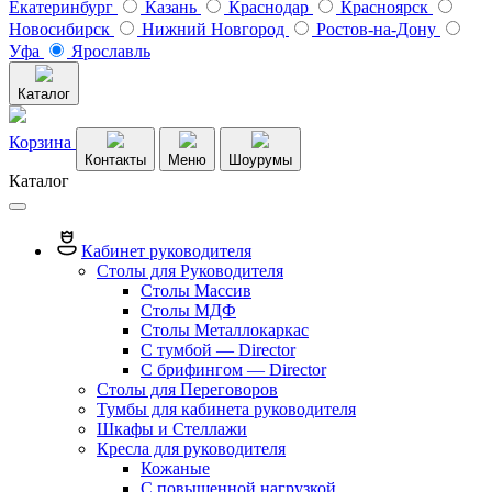
Екатеринбург
Казань
Краснодар
Красноярск
Новосибирск
Нижний Новгород
Ростов-на-Дону
Уфа
Ярославль
Каталог
Корзина
Контакты
Меню
Шоурумы
Каталог
Кабинет руководителя
Столы для Руководителя
Столы Массив
Столы МДФ
Столы Металлокаркас
С тумбой — Director
C брифингом — Director
Столы для Переговоров
Тумбы для кабинета руководителя
Шкафы и Стеллажи
Кресла для руководителя
Кожаные
С повышенной нагрузкой