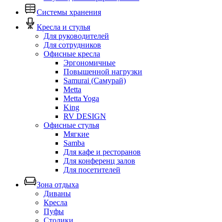
Системы хранения
Кресла и стулья
Для руководителей
Для сотрудников
Офисные кресла
Эргономичные
Повышенной нагрузки
Samurai (Самурай)
Metta
Metta Yoga
King
RV DESIGN
Офисные стулья
Мягкие
Samba
Для кафе и ресторанов
Для конференц залов
Для посетителей
Зона отдыха
Диваны
Кресла
Пуфы
Столики