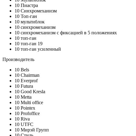
10
Пиастра
10
Синхромеханизм
10
Топ-ган
10
мультиблок
10
синхромеханизм
10
синхромеханизм с фиксацией в 5 положениях
10
топ-ган
10
топ-ган 19
10
топ-ган усиленный
Производитель
10
Bels
10
Chairman
10
Everprof
10
Futura
10
Good Kresla
10
Metta
10
Multi office
10
Pointex
10
Profoffice
10
Riva
10
UTFC
10
Мирэй Групп
10
Стиль