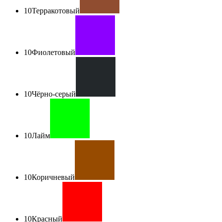
10
Терракотовый
10
Фиолетовый
10
Чёрно-серый
10
Лайм
10
Коричневый
10
Красный