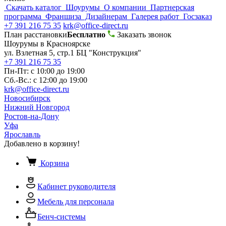
Скачать каталог
Шоурумы
О компании
Партнерская
программа
Франшиза
Дизайнерам
Галерея работ
Госзаказ
+7 391 216 75 35
krk@office-direct.ru
План расстановки
Бесплатно
Заказать звонок
Шоурумы в Красноярске
ул. Взлетная 5, стр.1 БЦ "Конструкция"
+7 391 216 75 35
Пн-Пт: с 10:00 до 19:00
Сб.-Вс.: с 12:00 до 19:00
krk@office-direct.ru
Новосибирск
Нижний Новгород
Ростов-на-Дону
Уфа
Ярославль
Добавлено в корзину!
Корзина
Кабинет руководителя
Мебель для персонала
Бенч-системы