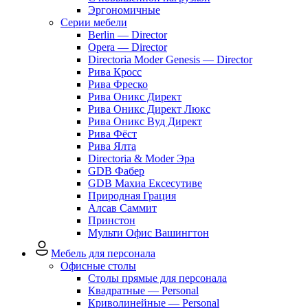
Эргономичные
Серии мебели
Berlin — Director
Opera — Director
Directoria Moder Genesis — Director
Рива Кросс
Рива Фреско
Рива Оникс Директ
Рива Оникс Директ Люкс
Рива Оникс Вуд Директ
Рива Фёст
Рива Ялта
Directoria & Moder Эра
GDB Фабер
GDB Махиа Ексесутиве
Природная Грация
Алсав Саммит
Принстон
Мульти Офис Вашингтон
Мебель для персонала
Офисные столы
Столы прямые для персонала
Квадратные — Personal
Криволинейные — Personal