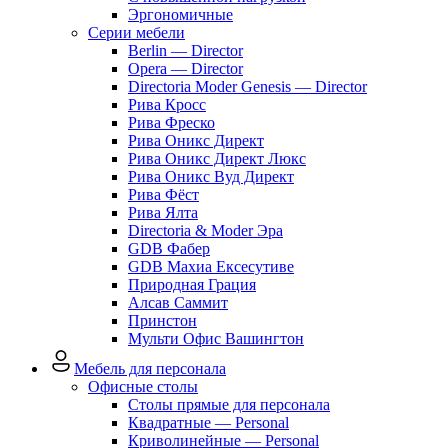
Эргономичные
Серии мебели
Berlin — Director
Opera — Director
Directoria Moder Genesis — Director
Рива Кросс
Рива Фреско
Рива Оникс Директ
Рива Оникс Директ Люкс
Рива Оникс Вуд Директ
Рива Фёст
Рива Ялта
Directoria & Moder Эра
GDB Фабер
GDB Махиа Ексесутиве
Природная Грация
Алсав Саммит
Принстон
Мульти Офис Вашингтон
Мебель для персонала
Офисные столы
Столы прямые для персонала
Квадратные — Personal
Криволинейные — Personal