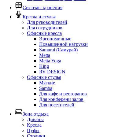
Системы хранения
Кресла и стулья
Для руководителей
Для сотрудников
Офисные кресла
Эргономичные
Повышенной нагрузки
Samurai (Самурай)
Metta
Metta Yoga
King
RV DESIGN
Офисные стулья
Мягкие
Samba
Для кафе и ресторанов
Для конференц залов
Для посетителей
Зона отдыха
Диваны
Кресла
Пуфы
Столики