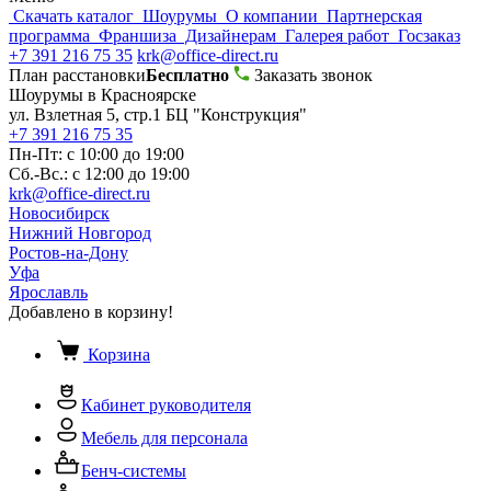
Скачать каталог
Шоурумы
О компании
Партнерская
программа
Франшиза
Дизайнерам
Галерея работ
Госзаказ
+7 391 216 75 35
krk@office-direct.ru
План расстановки
Бесплатно
Заказать звонок
Шоурумы в Красноярске
ул. Взлетная 5, стр.1 БЦ "Конструкция"
+7 391 216 75 35
Пн-Пт: с 10:00 до 19:00
Сб.-Вс.: с 12:00 до 19:00
krk@office-direct.ru
Новосибирск
Нижний Новгород
Ростов-на-Дону
Уфа
Ярославль
Добавлено в корзину!
Корзина
Кабинет руководителя
Мебель для персонала
Бенч-системы