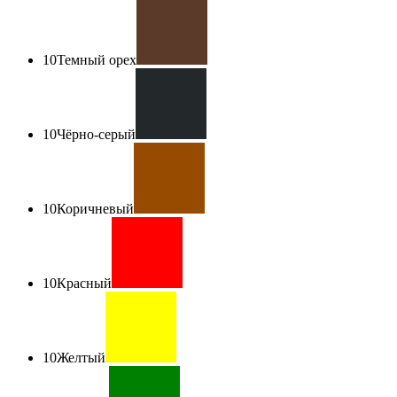
10
Темный орех
10
Чёрно-серый
10
Коричневый
10
Красный
10
Желтый