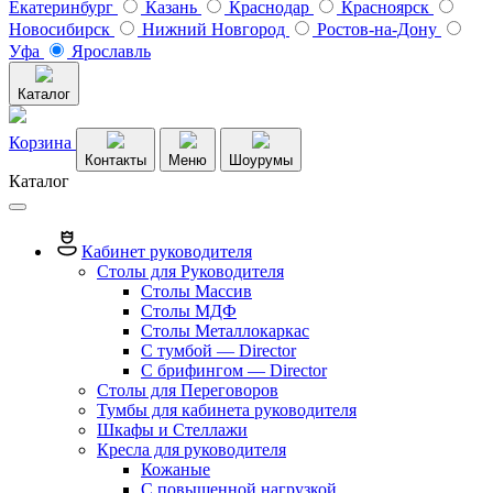
Екатеринбург
Казань
Краснодар
Красноярск
Новосибирск
Нижний Новгород
Ростов-на-Дону
Уфа
Ярославль
Каталог
Корзина
Контакты
Меню
Шоурумы
Каталог
Кабинет руководителя
Столы для Руководителя
Столы Массив
Столы МДФ
Столы Металлокаркас
С тумбой — Director
C брифингом — Director
Столы для Переговоров
Тумбы для кабинета руководителя
Шкафы и Стеллажи
Кресла для руководителя
Кожаные
С повышенной нагрузкой