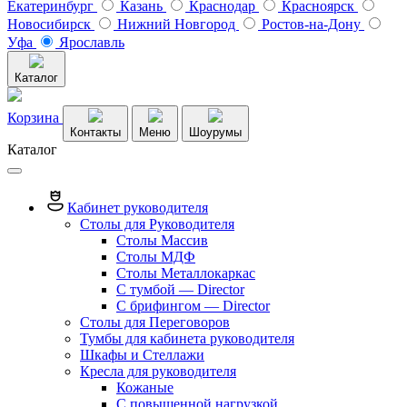
Екатеринбург
Казань
Краснодар
Красноярск
Новосибирск
Нижний Новгород
Ростов-на-Дону
Уфа
Ярославль
Каталог
Корзина
Контакты
Меню
Шоурумы
Каталог
Кабинет руководителя
Столы для Руководителя
Столы Массив
Столы МДФ
Столы Металлокаркас
С тумбой — Director
C брифингом — Director
Столы для Переговоров
Тумбы для кабинета руководителя
Шкафы и Стеллажи
Кресла для руководителя
Кожаные
С повышенной нагрузкой