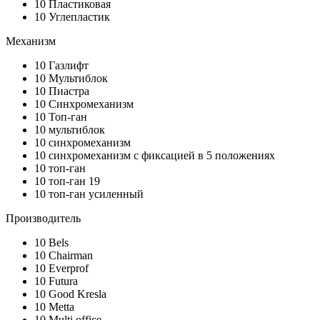
10
Пластиковая
10
Углепластик
Механизм
10
Газлифт
10
Мультиблок
10
Пиастра
10
Синхромеханизм
10
Топ-ган
10
мультиблок
10
синхромеханизм
10
синхромеханизм с фиксацией в 5 положениях
10
топ-ган
10
топ-ган 19
10
топ-ган усиленный
Производитель
10
Bels
10
Chairman
10
Everprof
10
Futura
10
Good Kresla
10
Metta
10
Multi office