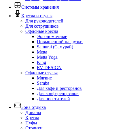
Системы хранения
Кресла и стулья
Для руководителей
Для сотрудников
Офисные кресла
Эргономичные
Повышенной нагрузки
Samurai (Самурай)
Metta
Metta Yoga
King
RV DESIGN
Офисные стулья
Мягкие
Samba
Для кафе и ресторанов
Для конференц залов
Для посетителей
Зона отдыха
Диваны
Кресла
Пуфы
Столики