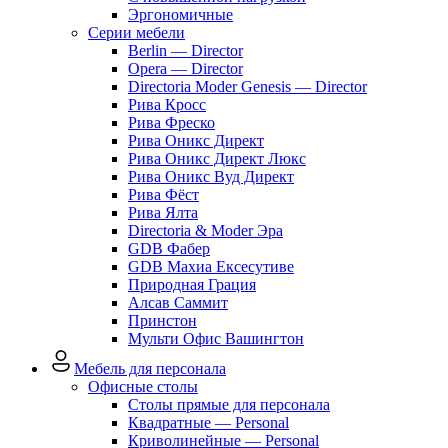
Эргономичные
Серии мебели
Berlin — Director
Opera — Director
Directoria Moder Genesis — Director
Рива Кросс
Рива Фреско
Рива Оникс Директ
Рива Оникс Директ Люкс
Рива Оникс Вуд Директ
Рива Фёст
Рива Ялта
Directoria & Moder Эра
GDB Фабер
GDB Махиа Ексесутиве
Природная Грация
Алсав Саммит
Принстон
Мульти Офис Вашингтон
Мебель для персонала
Офисные столы
Столы прямые для персонала
Квадратные — Personal
Криволинейные — Personal