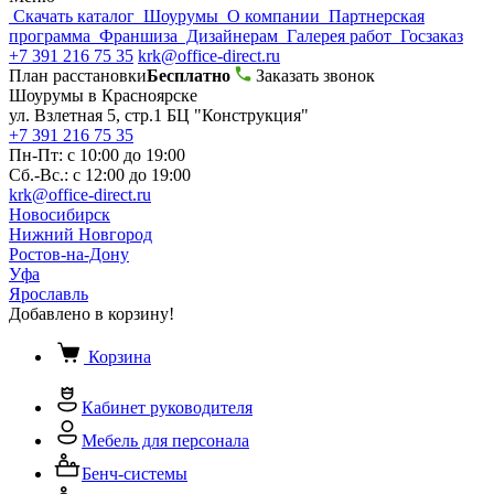
Скачать каталог
Шоурумы
О компании
Партнерская
программа
Франшиза
Дизайнерам
Галерея работ
Госзаказ
+7 391 216 75 35
krk@office-direct.ru
План расстановки
Бесплатно
Заказать звонок
Шоурумы в Красноярске
ул. Взлетная 5, стр.1 БЦ "Конструкция"
+7 391 216 75 35
Пн-Пт: с 10:00 до 19:00
Сб.-Вс.: с 12:00 до 19:00
krk@office-direct.ru
Новосибирск
Нижний Новгород
Ростов-на-Дону
Уфа
Ярославль
Добавлено в корзину!
Корзина
Кабинет руководителя
Мебель для персонала
Бенч-системы