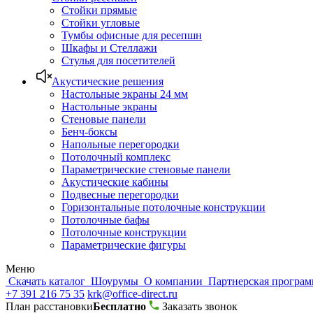
Стойки прямые
Стойки угловые
Тумбы офисные для ресепшн
Шкафы и Стеллажи
Стулья для посетителей
Акустические решения
Настольные экраны 24 мм
Настольные экраны
Стеновые панели
Бенч-боксы
Напольные перегородки
Потолочный комплекс
Параметрические стеновые панели
Акустические кабины
Подвесные перегородки
Горизонтальные потолочные конструкции
Потолочные бафы
Потолочные конструкции
Параметрические фигуры
Меню
Скачать каталог
Шоурумы
О компании
Партнерская програ
+7 391 216 75 35
krk@office-direct.ru
План расстановки
Бесплатно
Заказать звонок