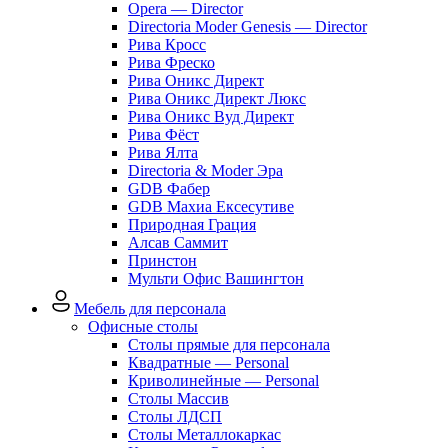
Opera — Director
Directoria Moder Genesis — Director
Рива Кросс
Рива Фреско
Рива Оникс Директ
Рива Оникс Директ Люкс
Рива Оникс Вуд Директ
Рива Фёст
Рива Ялта
Directoria & Moder Эра
GDB Фабер
GDB Махиа Ексесутиве
Природная Грация
Алсав Саммит
Принстон
Мульти Офис Вашингтон
Мебель для персонала
Офисные столы
Столы прямые для персонала
Квадратные — Personal
Криволинейные — Personal
Столы Массив
Столы ЛДСП
Столы Металлокаркас