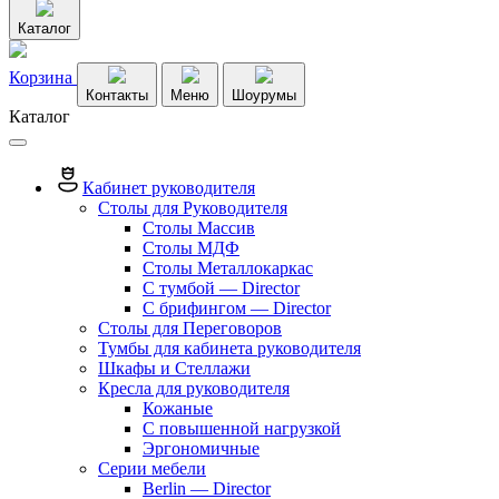
Каталог
Корзина
Контакты
Меню
Шоурумы
Каталог
Кабинет руководителя
Столы для Руководителя
Столы Массив
Столы МДФ
Столы Металлокаркас
С тумбой — Director
C брифингом — Director
Столы для Переговоров
Тумбы для кабинета руководителя
Шкафы и Стеллажи
Кресла для руководителя
Кожаные
С повышенной нагрузкой
Эргономичные
Серии мебели
Berlin — Director