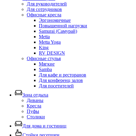
Для руководителей
Для сотрудников
Офисные кресла
Эргономичные
Повышенной нагрузки
Samurai (Самурай)
Metta
Metta Yoga
King
RV DESIGN
Офисные стулья
Мягкие
Samba
Для кафе и ресторанов
Для конференц залов
Для посетителей
Зона отдыха
Диваны
Кресла
Пуфы
Столики
Для дома и гостиниц
Стойки ресепшен