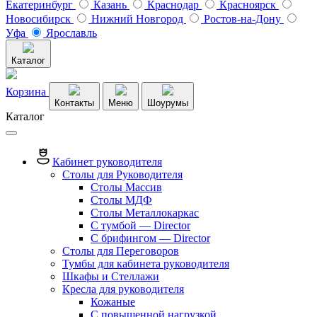
Екатеринбург
Казань
Краснодар
Красноярск
Новосибирск
Нижний Новгород
Ростов-на-Дону
Уфа
Ярославль
Каталог
Корзина
Контакты
Меню
Шоурумы
Каталог
Кабинет руководителя
Столы для Руководителя
Столы Массив
Столы МДФ
Столы Металлокаркас
С тумбой — Director
C брифингом — Director
Столы для Переговоров
Тумбы для кабинета руководителя
Шкафы и Стеллажи
Кресла для руководителя
Кожаные
С повышенной нагрузкой