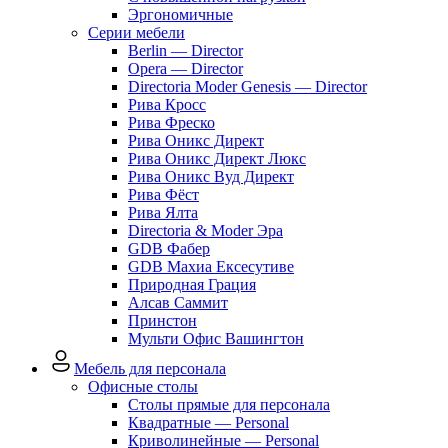
Эргономичные
Серии мебели
Berlin — Director
Opera — Director
Directoria Moder Genesis — Director
Рива Кросс
Рива Фреско
Рива Оникс Директ
Рива Оникс Директ Люкс
Рива Оникс Вуд Директ
Рива Фёст
Рива Ялта
Directoria & Moder Эра
GDB Фабер
GDB Махиа Ексесутиве
Природная Грация
Алсав Саммит
Принстон
Мульти Офис Вашингтон
Мебель для персонала
Офисные столы
Столы прямые для персонала
Квадратные — Personal
Криволинейные — Personal