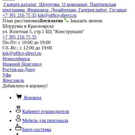
Скачать каталог
Шоурумы
О компании
Партнерская
программа
Франшиза
Дизайнерам
Галерея работ
Госзаказ
+7 391 216 75 35
krk@office-direct.ru
План расстановки
Бесплатно
Заказать звонок
Шоурумы в Красноярске
ул. Взлетная 5, стр.1 БЦ "Конструкция"
+7 391 216 75 35
Пн-Пт: с 10:00 до 19:00
Сб.-Вс.: с 12:00 до 19:00
krk@office-direct.ru
Новосибирск
Нижний Новгород
Ростов-на-Дону
Уфа
Ярославль
Добавлено в корзину!
Корзина
Кабинет руководителя
Мебель для персонала
Бенч-системы