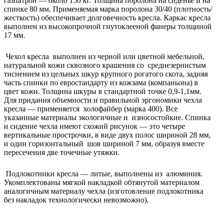
газпатрон — около 150 кг. Толщина поролона на сиденье и на
спинке 80 мм. Применяемая марка поролона 30/40 (плотность/
жесткость) обеспечивает долговечность кресла. Каркас кресла
выполнен из высокопрочной гнутоклееной фанеры толщиной
17 мм.
Чехол кресла выполнен из черной или цветной мебельной,
натуральной кожи сквозного крашения со среднезернистым
тиснением из цельных шкур крупного рогатого скота, задняя
часть спинки по евростандарту из кожзама (компаньона) в
цвет кожи. Толщина шкуры в стандартной точке 0,9-1,1мм.
Для придания объемности и правильной эргономики чехла
кресла — применяется холофайбер (марка 400). Все
указанные материалы экологичные и износостойкие. Спинка
и сидение чехла имеют схожий рисунок — это четыре
вертикальные прострочки, в виде двух полос шириной 28 мм,
и один горизонтальный шов шириной 7 мм, образуя вместе
пересечения две точечные утяжки.
Подлокотники кресла — литые, выполнены из алюминия.
Укомплектованы мягкой накладкой обтянутой материалом
аналогичным материалу чехла (изготовление подлокотника
без накладок технологически невозможно).