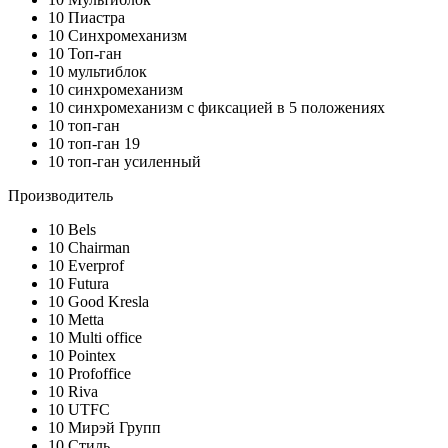
10
Пиастра
10
Синхромеханизм
10
Топ-ган
10
мультиблок
10
синхромеханизм
10
синхромеханизм с фиксацией в 5 положениях
10
топ-ган
10
топ-ган 19
10
топ-ган усиленный
Производитель
10
Bels
10
Chairman
10
Everprof
10
Futura
10
Good Kresla
10
Metta
10
Multi office
10
Pointex
10
Profoffice
10
Riva
10
UTFC
10
Мирэй Групп
10
Стиль