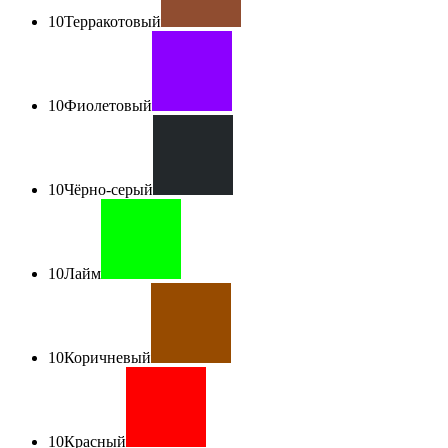
10
Терракотовый
10
Фиолетовый
10
Чёрно-серый
10
Лайм
10
Коричневый
10
Красный