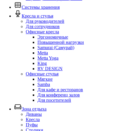
Системы хранения
Кресла и стулья
Для руководителей
Для сотрудников
Офисные кресла
Эргономичные
Повышенной нагрузки
Samurai (Самурай)
Metta
Metta Yoga
King
RV DESIGN
Офисные стулья
Мягкие
Samba
Для кафе и ресторанов
Для конференц залов
Для посетителей
Зона отдыха
Диваны
Кресла
Пуфы
Столики