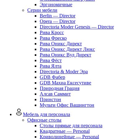
Эргономичные
Серии мебели
Berlin — Director
Opera — Director
Directoria Moder Genesis — Director
Рива Кросс
Рива Фреско
Рива Оникс Директ
Рива Оникс Директ Люкс
Рива Оникс Вуд Директ
Рива Фёст
Рива Ялта
Directoria & Moder Эра
GDB Фабер
GDB Махиа Ексесутиве
Природная Грация
Алсав Саммит
Принстон
Мульти Офис Вашингтон
Мебель для персонала
Офисные столы
Столы прямые для персонала
Квадратные — Personal
Криволинейные — Personal