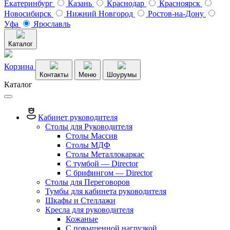
Екатеринбург
Казань
Краснодар
Красноярск
Новосибирск
Нижний Новгород
Ростов-на-Дону
Уфа
Ярославль
Каталог
Корзина
Контакты
Меню
Шоурумы
Каталог
Кабинет руководителя
Столы для Руководителя
Столы Массив
Столы МДФ
Столы Металлокаркас
С тумбой — Director
C брифингом — Director
Столы для Переговоров
Тумбы для кабинета руководителя
Шкафы и Стеллажи
Кресла для руководителя
Кожаные
С повышенной нагрузкой