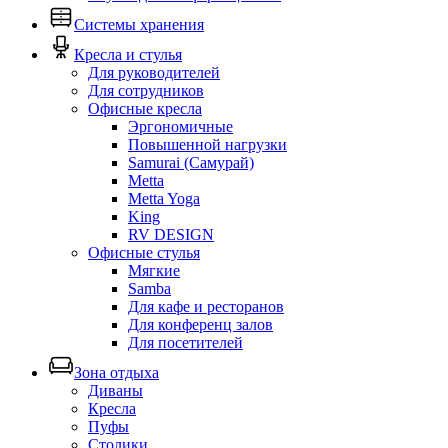
Системы хранения
Кресла и стулья
Для руководителей
Для сотрудников
Офисные кресла
Эргономичные
Повышенной нагрузки
Samurai (Самурай)
Metta
Metta Yoga
King
RV DESIGN
Офисные стулья
Мягкие
Samba
Для кафе и ресторанов
Для конференц залов
Для посетителей
Зона отдыха
Диваны
Кресла
Пуфы
Столики