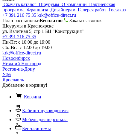
Скачать каталог
Шоурумы
О компании
Партнерская
программа
Франшиза
Дизайнерам
Галерея работ
Госзаказ
+7 391 216 75 35
krk@office-direct.ru
План расстановки
Бесплатно
Заказать звонок
Шоурумы в Красноярске
ул. Взлетная 5, стр.1 БЦ "Конструкция"
+7 391 216 75 35
Пн-Пт: с 10:00 до 19:00
Сб.-Вс.: с 12:00 до 19:00
krk@office-direct.ru
Новосибирск
Нижний Новгород
Ростов-на-Дону
Уфа
Ярославль
Добавлено в корзину!
Корзина
Кабинет руководителя
Мебель для персонала
Бенч-системы