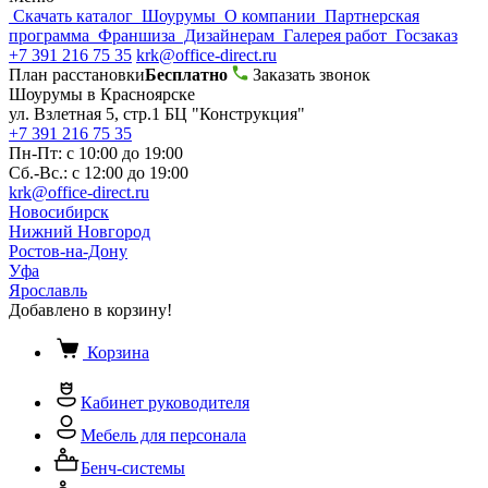
Скачать каталог
Шоурумы
О компании
Партнерская
программа
Франшиза
Дизайнерам
Галерея работ
Госзаказ
+7 391 216 75 35
krk@office-direct.ru
План расстановки
Бесплатно
Заказать звонок
Шоурумы в Красноярске
ул. Взлетная 5, стр.1 БЦ "Конструкция"
+7 391 216 75 35
Пн-Пт: с 10:00 до 19:00
Сб.-Вс.: с 12:00 до 19:00
krk@office-direct.ru
Новосибирск
Нижний Новгород
Ростов-на-Дону
Уфа
Ярославль
Добавлено в корзину!
Корзина
Кабинет руководителя
Мебель для персонала
Бенч-системы