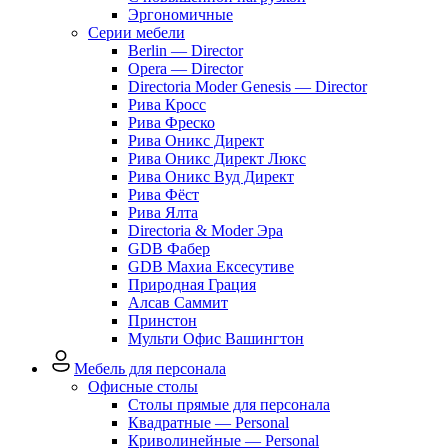
Эргономичные
Серии мебели
Berlin — Director
Opera — Director
Directoria Moder Genesis — Director
Рива Кросс
Рива Фреско
Рива Оникс Директ
Рива Оникс Директ Люкс
Рива Оникс Вуд Директ
Рива Фёст
Рива Ялта
Directoria & Moder Эра
GDB Фабер
GDB Махиа Ексесутиве
Природная Грация
Алсав Саммит
Принстон
Мульти Офис Вашингтон
Мебель для персонала
Офисные столы
Столы прямые для персонала
Квадратные — Personal
Криволинейные — Personal