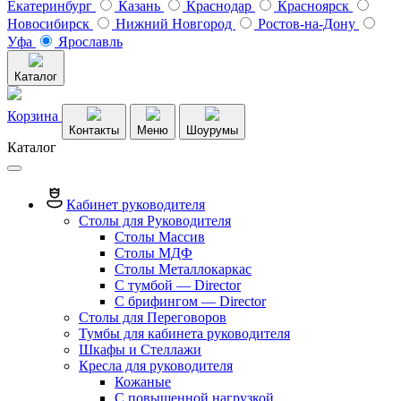
Екатеринбург
Казань
Краснодар
Красноярск
Новосибирск
Нижний Новгород
Ростов-на-Дону
Уфа
Ярославль
Каталог
Корзина
Контакты
Меню
Шоурумы
Каталог
Кабинет руководителя
Столы для Руководителя
Столы Массив
Столы МДФ
Столы Металлокаркас
С тумбой — Director
C брифингом — Director
Столы для Переговоров
Тумбы для кабинета руководителя
Шкафы и Стеллажи
Кресла для руководителя
Кожаные
С повышенной нагрузкой