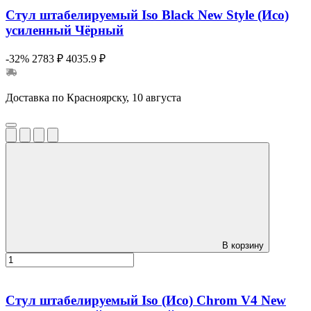
Стул штабелируемый Iso Black New Style (Исо)
усиленный Чёрный
-32%
2783 ₽
4035.9 ₽
Доставка по Красноярску, 10 августа
В корзину
Стул штабелируемый Iso (Исо) Chrom V4 New