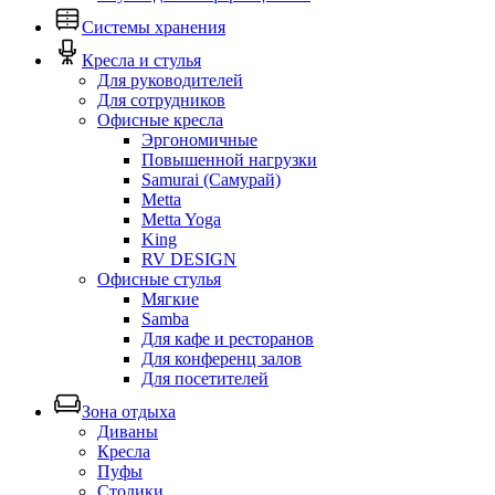
Системы хранения
Кресла и стулья
Для руководителей
Для сотрудников
Офисные кресла
Эргономичные
Повышенной нагрузки
Samurai (Самурай)
Metta
Metta Yoga
King
RV DESIGN
Офисные стулья
Мягкие
Samba
Для кафе и ресторанов
Для конференц залов
Для посетителей
Зона отдыха
Диваны
Кресла
Пуфы
Столики