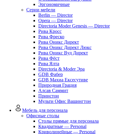
Эргономичные
Серии мебели
Berlin — Director
Opera — Director
Directoria Moder Genesis — Director
Рива Кросс
Рива Фреско
Рива Оникс Директ
Рива Оникс Директ Люкс
Рива Оникс Вуд Директ
Рива Фёст
Рива Ялта
Directoria & Moder Эра
GDB Фабер
GDB Махиа Ексесутиве
Природная Грация
Алсав Саммит
Принстон
Мульти Офис Вашингтон
Мебель для персонала
Офисные столы
Столы прямые для персонала
Квадратные — Personal
Криволинейные — Personal