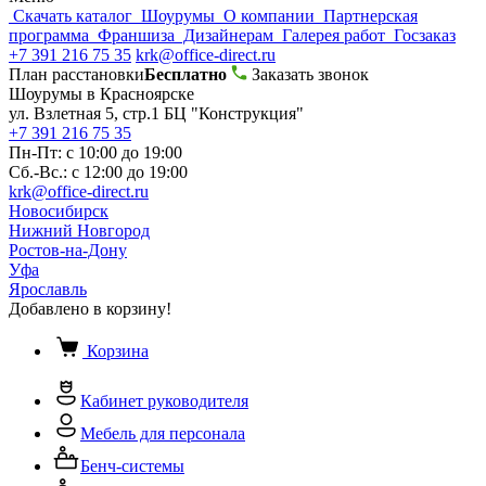
Скачать каталог
Шоурумы
О компании
Партнерская
программа
Франшиза
Дизайнерам
Галерея работ
Госзаказ
+7 391 216 75 35
krk@office-direct.ru
План расстановки
Бесплатно
Заказать звонок
Шоурумы в Красноярске
ул. Взлетная 5, стр.1 БЦ "Конструкция"
+7 391 216 75 35
Пн-Пт: с 10:00 до 19:00
Сб.-Вс.: с 12:00 до 19:00
krk@office-direct.ru
Новосибирск
Нижний Новгород
Ростов-на-Дону
Уфа
Ярославль
Добавлено в корзину!
Корзина
Кабинет руководителя
Мебель для персонала
Бенч-системы