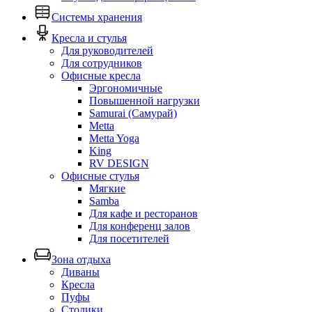
Системы хранения
Кресла и стулья
Для руководителей
Для сотрудников
Офисные кресла
Эргономичные
Повышенной нагрузки
Samurai (Самурай)
Metta
Metta Yoga
King
RV DESIGN
Офисные стулья
Мягкие
Samba
Для кафе и ресторанов
Для конференц залов
Для посетителей
Зона отдыха
Диваны
Кресла
Пуфы
Столики