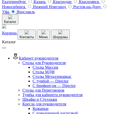
Екатеринбург
Казань
Краснодар
Красноярск
Новосибирск
Нижний Новгород
Ростов-на-Дону
Уфа
Ярославль
Каталог
Корзина
Контакты
Меню
Шоурумы
Каталог
Кабинет руководителя
Столы для Руководителя
Столы Массив
Столы МДФ
Столы Металлокаркас
С тумбой — Director
C брифингом — Director
Столы для Переговоров
Тумбы для кабинета руководителя
Шкафы и Стеллажи
Кресла для руководителя
Кожаные
С повышенной нагрузкой