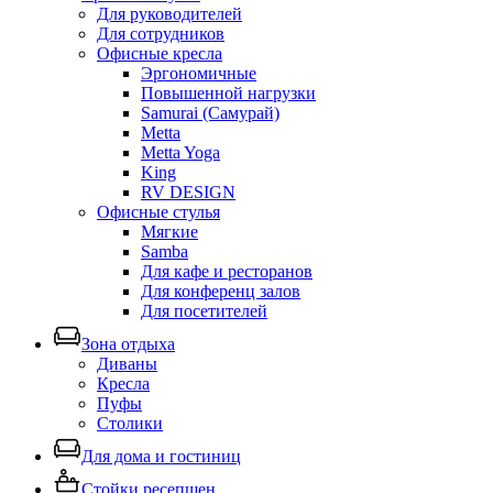
Для руководителей
Для сотрудников
Офисные кресла
Эргономичные
Повышенной нагрузки
Samurai (Самурай)
Metta
Metta Yoga
King
RV DESIGN
Офисные стулья
Мягкие
Samba
Для кафе и ресторанов
Для конференц залов
Для посетителей
Зона отдыха
Диваны
Кресла
Пуфы
Столики
Для дома и гостиниц
Стойки ресепшен