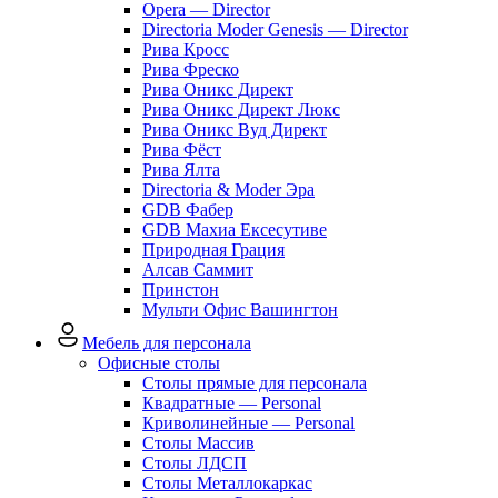
Opera — Director
Directoria Moder Genesis — Director
Рива Кросс
Рива Фреско
Рива Оникс Директ
Рива Оникс Директ Люкс
Рива Оникс Вуд Директ
Рива Фёст
Рива Ялта
Directoria & Moder Эра
GDB Фабер
GDB Махиа Ексесутиве
Природная Грация
Алсав Саммит
Принстон
Мульти Офис Вашингтон
Мебель для персонала
Офисные столы
Столы прямые для персонала
Квадратные — Personal
Криволинейные — Personal
Столы Массив
Столы ЛДСП
Столы Металлокаркас