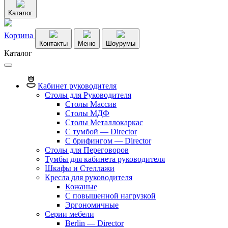
Каталог
Корзина
Контакты
Меню
Шоурумы
Каталог
Кабинет руководителя
Столы для Руководителя
Столы Массив
Столы МДФ
Столы Металлокаркас
С тумбой — Director
C брифингом — Director
Столы для Переговоров
Тумбы для кабинета руководителя
Шкафы и Стеллажи
Кресла для руководителя
Кожаные
С повышенной нагрузкой
Эргономичные
Серии мебели
Berlin — Director