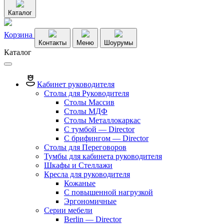
Каталог
Корзина
Контакты
Меню
Шоурумы
Каталог
Кабинет руководителя
Столы для Руководителя
Столы Массив
Столы МДФ
Столы Металлокаркас
С тумбой — Director
C брифингом — Director
Столы для Переговоров
Тумбы для кабинета руководителя
Шкафы и Стеллажи
Кресла для руководителя
Кожаные
С повышенной нагрузкой
Эргономичные
Серии мебели
Berlin — Director