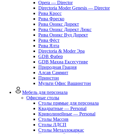
Opera — Director
Directoria Moder Genesis — Director
Рива Кросс
Рива Фреско
Рива Оникс Директ
Рива Оникс Директ Люкс
Рива Оникс Вуд Директ
Рива Фёст
Рива Ялта
Directoria & Moder Эра
GDB Фабер
GDB Махиа Ексесутиве
Природная Грация
Алсав Саммит
Принстон
Мульти Офис Вашингтон
Мебель для персонала
Офисные столы
Столы прямые для персонала
Квадратные — Personal
Криволинейные — Personal
Столы Массив
Столы ЛДСП
Столы Металлокаркас