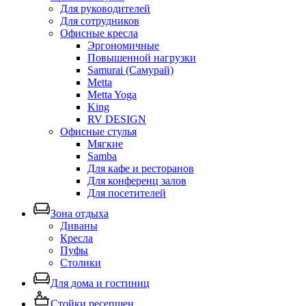
Для руководителей
Для сотрудников
Офисные кресла
Эргономичные
Повышенной нагрузки
Samurai (Самурай)
Metta
Metta Yoga
King
RV DESIGN
Офисные стулья
Мягкие
Samba
Для кафе и ресторанов
Для конференц залов
Для посетителей
Зона отдыха
Диваны
Кресла
Пуфы
Столики
Для дома и гостиниц
Стойки ресепшен