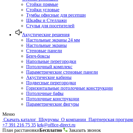
Стойки прямые
Стойки угловые
Тумбы офисные для ресепшн
Шкафы и Стеллажи
Стулья для посетителей
Акустические решения
Настольные экраны 24 мм
Настольные экраны
Стеновые панели
Бенч-боксы
Напольные перегородки
Потолочный комплекс
Параметрические стеновые панели
Акустические кабины
Подвесные перегородки
Горизонтальные потолочные конструкции
Потолочные бафы
Потолочные конструкции
Параметрические фигуры
Меню
Скачать каталог
Шоурумы
О компании
Партнерская програ
+7 391 216 75 35
krk@office-direct.ru
План расстановки
Бесплатно
Заказать звонок