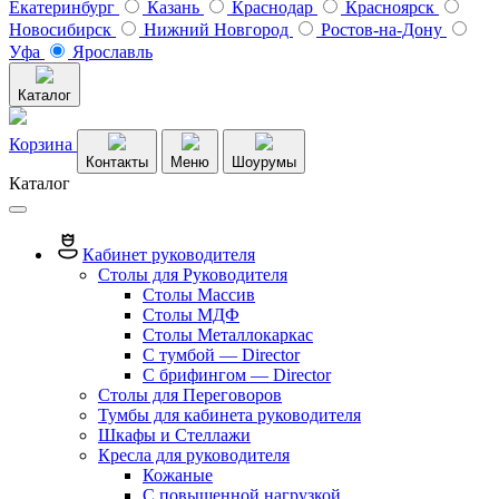
Екатеринбург
Казань
Краснодар
Красноярск
Новосибирск
Нижний Новгород
Ростов-на-Дону
Уфа
Ярославль
Каталог
Корзина
Контакты
Меню
Шоурумы
Каталог
Кабинет руководителя
Столы для Руководителя
Столы Массив
Столы МДФ
Столы Металлокаркас
С тумбой — Director
C брифингом — Director
Столы для Переговоров
Тумбы для кабинета руководителя
Шкафы и Стеллажи
Кресла для руководителя
Кожаные
С повышенной нагрузкой