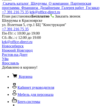
Скачать каталог
Шоурумы
О компании
Партнерская
программа
Франшиза
Дизайнерам
Галерея работ
Госзаказ
+7 391 216 75 35
krk@office-direct.ru
План расстановки
Бесплатно
Заказать звонок
Шоурумы в Красноярске
ул. Взлетная 5, стр.1 БЦ "Конструкция"
+7 391 216 75 35
Пн-Пт: с 10:00 до 19:00
Сб.-Вс.: с 12:00 до 19:00
krk@office-direct.ru
Новосибирск
Нижний Новгород
Ростов-на-Дону
Уфа
Ярославль
Добавлено в корзину!
Корзина
Кабинет руководителя
Мебель для персонала
Бенч-системы