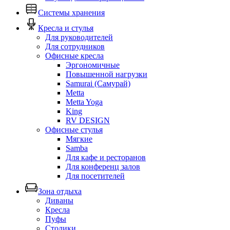
Системы хранения
Кресла и стулья
Для руководителей
Для сотрудников
Офисные кресла
Эргономичные
Повышенной нагрузки
Samurai (Самурай)
Metta
Metta Yoga
King
RV DESIGN
Офисные стулья
Мягкие
Samba
Для кафе и ресторанов
Для конференц залов
Для посетителей
Зона отдыха
Диваны
Кресла
Пуфы
Столики