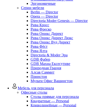
Эргономичные
Серии мебели
Berlin — Director
Opera — Director
Directoria Moder Genesis — Director
Рива Кросс
Рива Фреско
Рива Оникс Директ
Рива Оникс Директ Люкс
Рива Оникс Вуд Директ
Рива Фёст
Рива Ялта
Directoria & Moder Эра
GDB Фабер
GDB Махиа Ексесутиве
Природная Грация
Алсав Саммит
Принстон
Мульти Офис Вашингтон
Мебель для персонала
Офисные столы
Столы прямые для персонала
Квадратные — Personal
Криволинейные — Personal