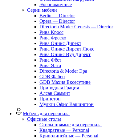
Эргономичные
Серии мебели
Berlin — Director
Opera — Director
Directoria Moder Genesis — Director
Рива Кросс
Рива Фреско
Рива Оникс Директ
Рива Оникс Директ Люкс
Рива Оникс Вуд Директ
Рива Фёст
Рива Ялта
Directoria & Moder Эра
GDB Фабер
GDB Махиа Ексесутиве
Природная Грация
Алсав Саммит
Принстон
Мульти Офис Вашингтон
Мебель для персонала
Офисные столы
Столы прямые для персонала
Квадратные — Personal
Криволинейные — Personal