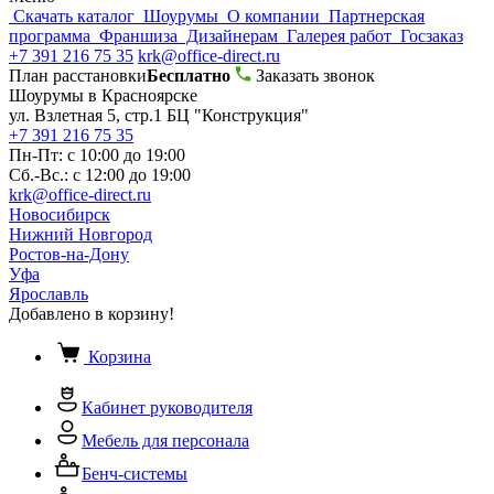
Скачать каталог
Шоурумы
О компании
Партнерская
программа
Франшиза
Дизайнерам
Галерея работ
Госзаказ
+7 391 216 75 35
krk@office-direct.ru
План расстановки
Бесплатно
Заказать звонок
Шоурумы в Красноярске
ул. Взлетная 5, стр.1 БЦ "Конструкция"
+7 391 216 75 35
Пн-Пт: с 10:00 до 19:00
Сб.-Вс.: с 12:00 до 19:00
krk@office-direct.ru
Новосибирск
Нижний Новгород
Ростов-на-Дону
Уфа
Ярославль
Добавлено в корзину!
Корзина
Кабинет руководителя
Мебель для персонала
Бенч-системы