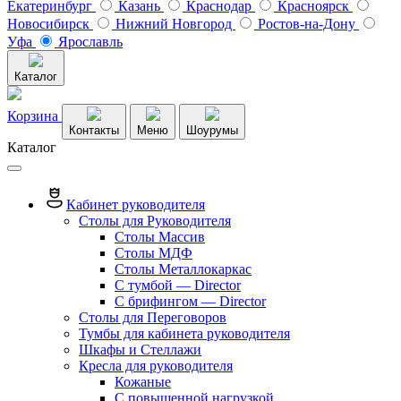
Екатеринбург
Казань
Краснодар
Красноярск
Новосибирск
Нижний Новгород
Ростов-на-Дону
Уфа
Ярославль
Каталог
Корзина
Контакты
Меню
Шоурумы
Каталог
Кабинет руководителя
Столы для Руководителя
Столы Массив
Столы МДФ
Столы Металлокаркас
С тумбой — Director
C брифингом — Director
Столы для Переговоров
Тумбы для кабинета руководителя
Шкафы и Стеллажи
Кресла для руководителя
Кожаные
С повышенной нагрузкой