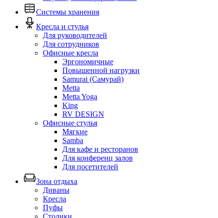
Системы хранения
Кресла и стулья
Для руководителей
Для сотрудников
Офисные кресла
Эргономичные
Повышенной нагрузки
Samurai (Самурай)
Metta
Metta Yoga
King
RV DESIGN
Офисные стулья
Мягкие
Samba
Для кафе и ресторанов
Для конференц залов
Для посетителей
Зона отдыха
Диваны
Кресла
Пуфы
Столики