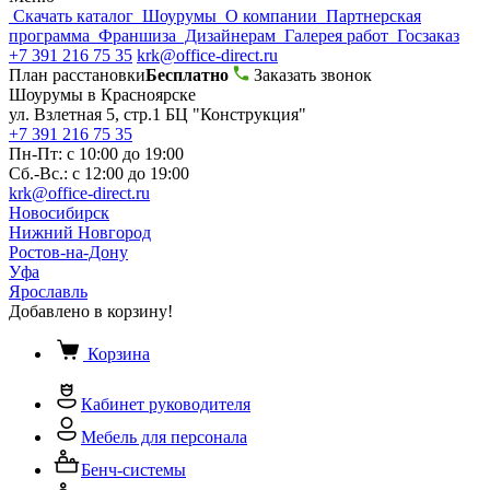
Скачать каталог
Шоурумы
О компании
Партнерская
программа
Франшиза
Дизайнерам
Галерея работ
Госзаказ
+7 391 216 75 35
krk@office-direct.ru
План расстановки
Бесплатно
Заказать звонок
Шоурумы в Красноярске
ул. Взлетная 5, стр.1 БЦ "Конструкция"
+7 391 216 75 35
Пн-Пт: с 10:00 до 19:00
Сб.-Вс.: с 12:00 до 19:00
krk@office-direct.ru
Новосибирск
Нижний Новгород
Ростов-на-Дону
Уфа
Ярославль
Добавлено в корзину!
Корзина
Кабинет руководителя
Мебель для персонала
Бенч-системы