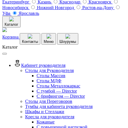
Екатеринбург
Казань
Краснодар
Красноярск
Новосибирск
Нижний Новгород
Ростов-на-Дону
Уфа
Ярославль
Каталог
Корзина
Контакты
Меню
Шоурумы
Каталог
Кабинет руководителя
Столы для Руководителя
Столы Массив
Столы МДФ
Столы Металлокаркас
С тумбой — Director
C брифингом — Director
Столы для Переговоров
Тумбы для кабинета руководителя
Шкафы и Стеллажи
Кресла для руководителя
Кожаные
С повышенной нагрузкой