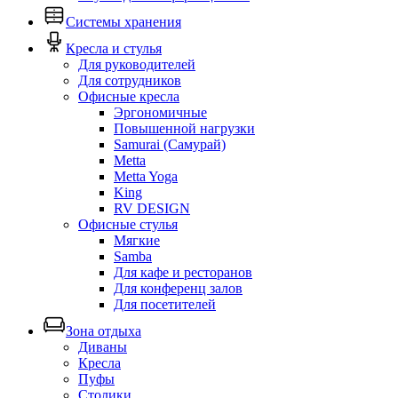
Системы хранения
Кресла и стулья
Для руководителей
Для сотрудников
Офисные кресла
Эргономичные
Повышенной нагрузки
Samurai (Самурай)
Metta
Metta Yoga
King
RV DESIGN
Офисные стулья
Мягкие
Samba
Для кафе и ресторанов
Для конференц залов
Для посетителей
Зона отдыха
Диваны
Кресла
Пуфы
Столики