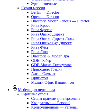
Эргономичные
Серии мебели
Berlin — Director
Opera — Director
Directoria Moder Genesis — Director
Рива Кросс
Рива Фреско
Рива Оникс Директ
Рива Оникс Директ Люкс
Рива Оникс Вуд Директ
Рива Фёст
Рива Ялта
Directoria & Moder Эра
GDB Фабер
GDB Махиа Ексесутиве
Природная Грация
Алсав Саммит
Принстон
Мульти Офис Вашингтон
Мебель для персонала
Офисные столы
Столы прямые для персонала
Квадратные — Personal
Криволинейные — Personal