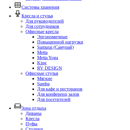
Системы хранения
Кресла и стулья
Для руководителей
Для сотрудников
Офисные кресла
Эргономичные
Повышенной нагрузки
Samurai (Самурай)
Metta
Metta Yoga
King
RV DESIGN
Офисные стулья
Мягкие
Samba
Для кафе и ресторанов
Для конференц залов
Для посетителей
Зона отдыха
Диваны
Кресла
Пуфы
Столики