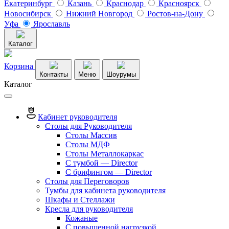
Екатеринбург
Казань
Краснодар
Красноярск
Новосибирск
Нижний Новгород
Ростов-на-Дону
Уфа
Ярославль
Каталог
Корзина
Контакты
Меню
Шоурумы
Каталог
Кабинет руководителя
Столы для Руководителя
Столы Массив
Столы МДФ
Столы Металлокаркас
С тумбой — Director
C брифингом — Director
Столы для Переговоров
Тумбы для кабинета руководителя
Шкафы и Стеллажи
Кресла для руководителя
Кожаные
С повышенной нагрузкой