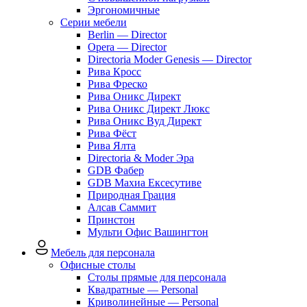
Эргономичные
Серии мебели
Berlin — Director
Opera — Director
Directoria Moder Genesis — Director
Рива Кросс
Рива Фреско
Рива Оникс Директ
Рива Оникс Директ Люкс
Рива Оникс Вуд Директ
Рива Фёст
Рива Ялта
Directoria & Moder Эра
GDB Фабер
GDB Махиа Ексесутиве
Природная Грация
Алсав Саммит
Принстон
Мульти Офис Вашингтон
Мебель для персонала
Офисные столы
Столы прямые для персонала
Квадратные — Personal
Криволинейные — Personal