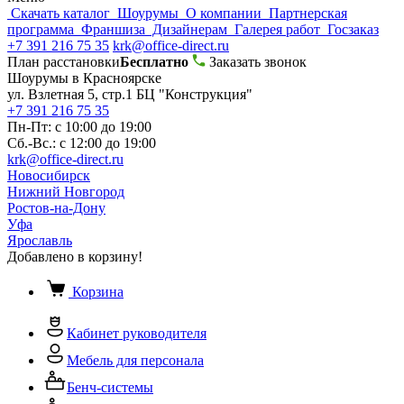
Скачать каталог
Шоурумы
О компании
Партнерская
программа
Франшиза
Дизайнерам
Галерея работ
Госзаказ
+7 391 216 75 35
krk@office-direct.ru
План расстановки
Бесплатно
Заказать звонок
Шоурумы в Красноярске
ул. Взлетная 5, стр.1 БЦ "Конструкция"
+7 391 216 75 35
Пн-Пт: с 10:00 до 19:00
Сб.-Вс.: с 12:00 до 19:00
krk@office-direct.ru
Новосибирск
Нижний Новгород
Ростов-на-Дону
Уфа
Ярославль
Добавлено в корзину!
Корзина
Кабинет руководителя
Мебель для персонала
Бенч-системы