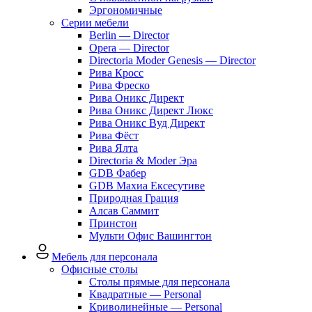
Эргономичные
Серии мебели
Berlin — Director
Opera — Director
Directoria Moder Genesis — Director
Рива Кросс
Рива Фреско
Рива Оникс Директ
Рива Оникс Директ Люкс
Рива Оникс Вуд Директ
Рива Фёст
Рива Ялта
Directoria & Moder Эра
GDB Фабер
GDB Махиа Ексесутиве
Природная Грация
Алсав Саммит
Принстон
Мульти Офис Вашингтон
Мебель для персонала
Офисные столы
Столы прямые для персонала
Квадратные — Personal
Криволинейные — Personal