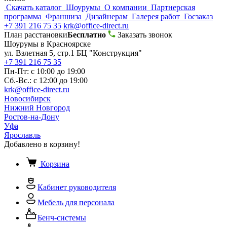
Скачать каталог
Шоурумы
О компании
Партнерская
программа
Франшиза
Дизайнерам
Галерея работ
Госзаказ
+7 391 216 75 35
krk@office-direct.ru
План расстановки
Бесплатно
Заказать звонок
Шоурумы в Красноярске
ул. Взлетная 5, стр.1 БЦ "Конструкция"
+7 391 216 75 35
Пн-Пт: с 10:00 до 19:00
Сб.-Вс.: с 12:00 до 19:00
krk@office-direct.ru
Новосибирск
Нижний Новгород
Ростов-на-Дону
Уфа
Ярославль
Добавлено в корзину!
Корзина
Кабинет руководителя
Мебель для персонала
Бенч-системы