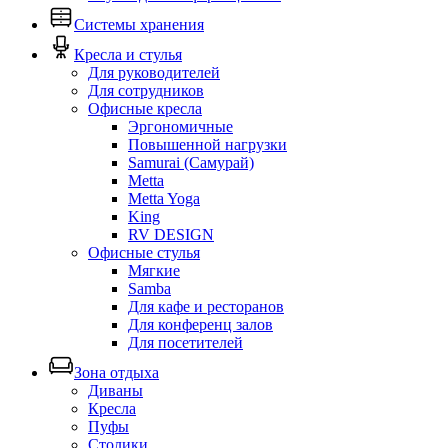
Системы хранения
Кресла и стулья
Для руководителей
Для сотрудников
Офисные кресла
Эргономичные
Повышенной нагрузки
Samurai (Самурай)
Metta
Metta Yoga
King
RV DESIGN
Офисные стулья
Мягкие
Samba
Для кафе и ресторанов
Для конференц залов
Для посетителей
Зона отдыха
Диваны
Кресла
Пуфы
Столики