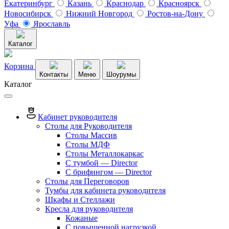
Екатеринбург
Казань
Краснодар
Красноярск
Новосибирск
Нижний Новгород
Ростов-на-Дону
Уфа
Ярославль
Каталог
Корзина
Контакты
Меню
Шоурумы
Каталог
Кабинет руководителя
Столы для Руководителя
Столы Массив
Столы МДФ
Столы Металлокаркас
С тумбой — Director
C брифингом — Director
Столы для Переговоров
Тумбы для кабинета руководителя
Шкафы и Стеллажи
Кресла для руководителя
Кожаные
С повышенной нагрузкой