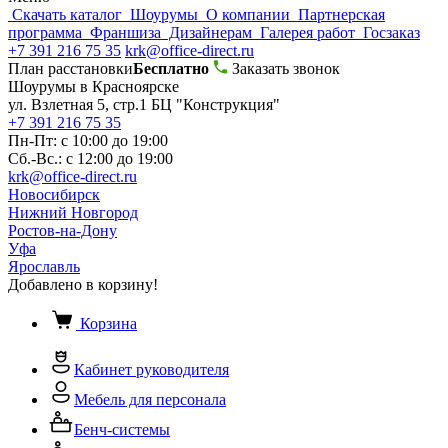
Скачать каталог
Шоурумы
О компании
Партнерская
программа
Франшиза
Дизайнерам
Галерея работ
Госзаказ
+7 391 216 75 35
krk@office-direct.ru
План расстановки
Бесплатно
Заказать звонок
Шоурумы в Красноярске
ул. Взлетная 5, стр.1 БЦ "Конструкция"
+7 391 216 75 35
Пн-Пт: с 10:00 до 19:00
Сб.-Вс.: с 12:00 до 19:00
krk@office-direct.ru
Новосибирск
Нижний Новгород
Ростов-на-Дону
Уфа
Ярославль
Добавлено в корзину!
Корзина
Кабинет руководителя
Мебель для персонала
Бенч-системы