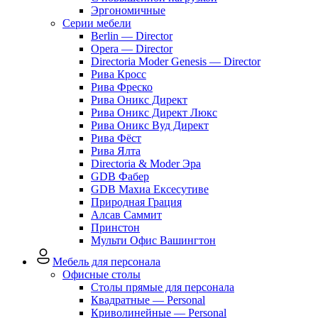
Эргономичные
Серии мебели
Berlin — Director
Opera — Director
Directoria Moder Genesis — Director
Рива Кросс
Рива Фреско
Рива Оникс Директ
Рива Оникс Директ Люкс
Рива Оникс Вуд Директ
Рива Фёст
Рива Ялта
Directoria & Moder Эра
GDB Фабер
GDB Махиа Ексесутиве
Природная Грация
Алсав Саммит
Принстон
Мульти Офис Вашингтон
Мебель для персонала
Офисные столы
Столы прямые для персонала
Квадратные — Personal
Криволинейные — Personal