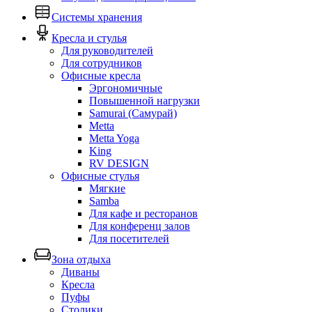
Системы хранения
Кресла и стулья
Для руководителей
Для сотрудников
Офисные кресла
Эргономичные
Повышенной нагрузки
Samurai (Самурай)
Metta
Metta Yoga
King
RV DESIGN
Офисные стулья
Мягкие
Samba
Для кафе и ресторанов
Для конференц залов
Для посетителей
Зона отдыха
Диваны
Кресла
Пуфы
Столики