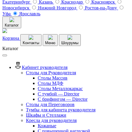
Екатеринбург
Казань
Краснодар
Красноярск
Новосибирск
Нижний Новгород
Ростов-на-Дону
Уфа
Ярославль
Каталог
Корзина
Контакты
Меню
Шоурумы
Каталог
Кабинет руководителя
Столы для Руководителя
Столы Массив
Столы МДФ
Столы Металлокаркас
С тумбой — Director
C брифингом — Director
Столы для Переговоров
Тумбы для кабинета руководителя
Шкафы и Стеллажи
Кресла для руководителя
Кожаные
С повышенной нагрузкой