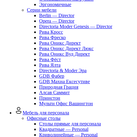
Эргономичные
Серии мебели
Berlin — Director
Opera — Director
Directoria Moder Genesis — Director
Рива Кросс
Рива Фреско
Рива Оникс Директ
Рива Оникс Директ Люкс
Рива Оникс Вуд Директ
Рива Фёст
Рива Ялта
Directoria & Moder Эра
GDB Фабер
GDB Махиа Ексесутиве
Природная Грация
Алсав Саммит
Принстон
Мульти Офис Вашингтон
Мебель для персонала
Офисные столы
Столы прямые для персонала
Квадратные — Personal
Криволинейные — Personal