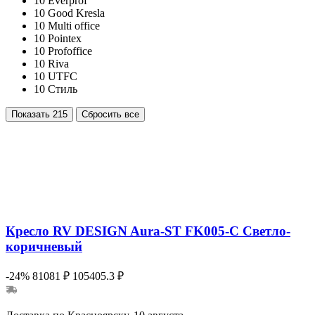
10
Everprof
10
Good Kresla
10
Multi office
10
Pointex
10
Profoffice
10
Riva
10
UTFC
10
Стиль
Показать
215
Сбросить все
Кресло RV DESIGN Aura-ST FK005-C Светло-
коричневый
-24%
81081 ₽
105405.3 ₽