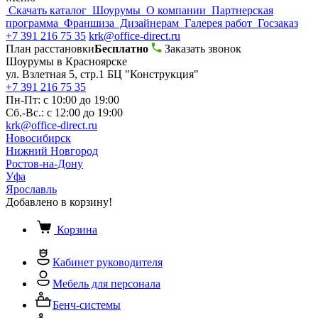
Скачать каталог
Шоурумы
О компании
Партнерская
программа
Франшиза
Дизайнерам
Галерея работ
Госзаказ
+7 391 216 75 35
krk@office-direct.ru
План расстановки
Бесплатно
Заказать звонок
Шоурумы в Красноярске
ул. Взлетная 5, стр.1 БЦ "Конструкция"
+7 391 216 75 35
Пн-Пт: с 10:00 до 19:00
Сб.-Вс.: с 12:00 до 19:00
krk@office-direct.ru
Новосибирск
Нижний Новгород
Ростов-на-Дону
Уфа
Ярославль
Добавлено в корзину!
Корзина
Кабинет руководителя
Мебель для персонала
Бенч-системы