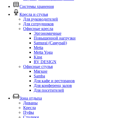
Системы хранения
Кресла и стулья
Для руководителей
Для сотрудников
Офисные кресла
Эргономичные
Повышенной нагрузки
Samurai (Самурай)
Metta
Metta Yoga
King
RV DESIGN
Офисные стулья
Мягкие
Samba
Для кафе и ресторанов
Для конференц залов
Для посетителей
Зона отдыха
Диваны
Кресла
Пуфы
Столики