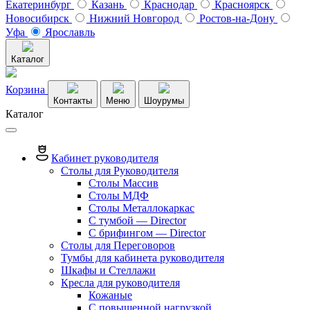
Екатеринбург
Казань
Краснодар
Красноярск
Новосибирск
Нижний Новгород
Ростов-на-Дону
Уфа
Ярославль
Каталог
Корзина
Контакты
Меню
Шоурумы
Каталог
Кабинет руководителя
Столы для Руководителя
Столы Массив
Столы МДФ
Столы Металлокаркас
С тумбой — Director
C брифингом — Director
Столы для Переговоров
Тумбы для кабинета руководителя
Шкафы и Стеллажи
Кресла для руководителя
Кожаные
С повышенной нагрузкой