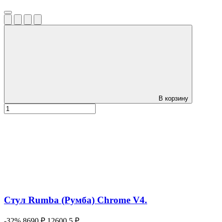
В корзину
Стул Rumba (Румба) Chrome V4.
-32%
8690 ₽
12600.5 ₽