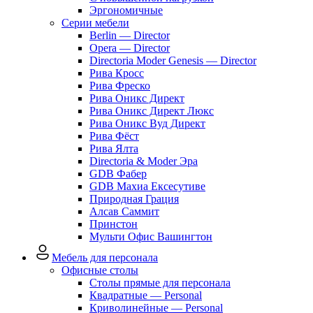
Эргономичные
Серии мебели
Berlin — Director
Opera — Director
Directoria Moder Genesis — Director
Рива Кросс
Рива Фреско
Рива Оникс Директ
Рива Оникс Директ Люкс
Рива Оникс Вуд Директ
Рива Фёст
Рива Ялта
Directoria & Moder Эра
GDB Фабер
GDB Махиа Ексесутиве
Природная Грация
Алсав Саммит
Принстон
Мульти Офис Вашингтон
Мебель для персонала
Офисные столы
Столы прямые для персонала
Квадратные — Personal
Криволинейные — Personal