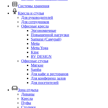
Системы хранения
Кресла и стулья
Для руководителей
Для сотрудников
Офисные кресла
Эргономичные
Повышенной нагрузки
Samurai (Самурай)
Metta
Metta Yoga
King
RV DESIGN
Офисные стулья
Мягкие
Samba
Для кафе и ресторанов
Для конференц залов
Для посетителей
Зона отдыха
Диваны
Кресла
Пуфы
Столики