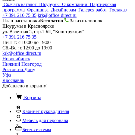
Скачать каталог
Шоурумы
О компании
Партнерская
программа
Франшиза
Дизайнерам
Галерея работ
Госзаказ
+7 391 216 75 35
krk@office-direct.ru
План расстановки
Бесплатно
Заказать звонок
Шоурумы в Красноярске
ул. Взлетная 5, стр.1 БЦ "Конструкция"
+7 391 216 75 35
Пн-Пт: с 10:00 до 19:00
Сб.-Вс.: с 12:00 до 19:00
krk@office-direct.ru
Новосибирск
Нижний Новгород
Ростов-на-Дону
Уфа
Ярославль
Добавлено в корзину!
Корзина
Кабинет руководителя
Мебель для персонала
Бенч-системы