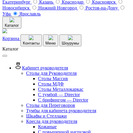
Екатеринбург
Казань
Краснодар
Красноярск
Новосибирск
Нижний Новгород
Ростов-на-Дону
Уфа
Ярославль
Каталог
Корзина
Контакты
Меню
Шоурумы
Каталог
Кабинет руководителя
Столы для Руководителя
Столы Массив
Столы МДФ
Столы Металлокаркас
С тумбой — Director
C брифингом — Director
Столы для Переговоров
Тумбы для кабинета руководителя
Шкафы и Стеллажи
Кресла для руководителя
Кожаные
С повышенной нагрузкой