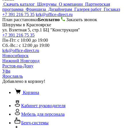
Скачать каталог
Шоурумы
О компании
Партнерская
программа
Франшиза
Дизайнерам
Галерея работ
Госзаказ
+7 391 216 75 35
krk@office-direct.ru
План расстановки
Бесплатно
Заказать звонок
Шоурумы в Красноярске
ул. Взлетная 5, стр.1 БЦ "Конструкция"
+7 391 216 75 35
Пн-Пт: с 10:00 до 19:00
Сб.-Вс.: с 12:00 до 19:00
krk@office-direct.ru
Новосибирск
Нижний Новгород
Ростов-на-Дону
Уфа
Ярославль
Добавлено в корзину!
Корзина
Кабинет руководителя
Мебель для персонала
Бенч-системы