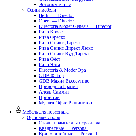
Эргономичные
Серии мебели
Berlin — Director
Opera — Director
Directoria Moder Genesis — Director
Рива Кросс
Рива Фреско
Рива Оникс Директ
Рива Оникс Директ Люкс
Рива Оникс Вуд Директ
Рива Фёст
Рива Ялта
Directoria & Moder Эра
GDB Фабер
GDB Махиа Ексесутиве
Природная Грация
Алсав Саммит
Принстон
Мульти Офис Вашингтон
Мебель для персонала
Офисные столы
Столы прямые для персонала
Квадратные — Personal
Криволинейные — Personal