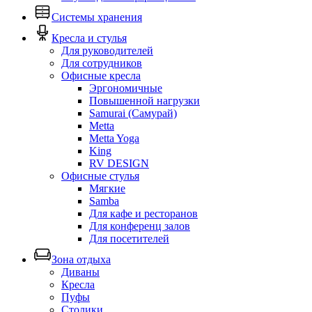
Системы хранения
Кресла и стулья
Для руководителей
Для сотрудников
Офисные кресла
Эргономичные
Повышенной нагрузки
Samurai (Самурай)
Metta
Metta Yoga
King
RV DESIGN
Офисные стулья
Мягкие
Samba
Для кафе и ресторанов
Для конференц залов
Для посетителей
Зона отдыха
Диваны
Кресла
Пуфы
Столики