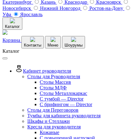
Екатеринбург
Казань
Краснодар
Красноярск
Новосибирск
Нижний Новгород
Ростов-на-Дону
Уфа
Ярославль
Каталог
Корзина
Контакты
Меню
Шоурумы
Каталог
Кабинет руководителя
Столы для Руководителя
Столы Массив
Столы МДФ
Столы Металлокаркас
С тумбой — Director
C брифингом — Director
Столы для Переговоров
Тумбы для кабинета руководителя
Шкафы и Стеллажи
Кресла для руководителя
Кожаные
С повышенной нагрузкой