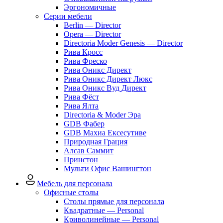
Эргономичные
Серии мебели
Berlin — Director
Opera — Director
Directoria Moder Genesis — Director
Рива Кросс
Рива Фреско
Рива Оникс Директ
Рива Оникс Директ Люкс
Рива Оникс Вуд Директ
Рива Фёст
Рива Ялта
Directoria & Moder Эра
GDB Фабер
GDB Махиа Ексесутиве
Природная Грация
Алсав Саммит
Принстон
Мульти Офис Вашингтон
Мебель для персонала
Офисные столы
Столы прямые для персонала
Квадратные — Personal
Криволинейные — Personal