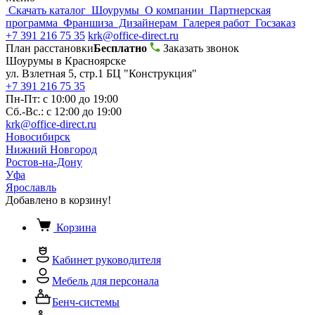
Скачать каталог
Шоурумы
О компании
Партнерская
программа
Франшиза
Дизайнерам
Галерея работ
Госзаказ
+7 391 216 75 35
krk@office-direct.ru
План расстановки
Бесплатно
Заказать звонок
Шоурумы в Красноярске
ул. Взлетная 5, стр.1 БЦ "Конструкция"
+7 391 216 75 35
Пн-Пт: с 10:00 до 19:00
Сб.-Вс.: с 12:00 до 19:00
krk@office-direct.ru
Новосибирск
Нижний Новгород
Ростов-на-Дону
Уфа
Ярославль
Добавлено в корзину!
Корзина
Кабинет руководителя
Мебель для персонала
Бенч-системы