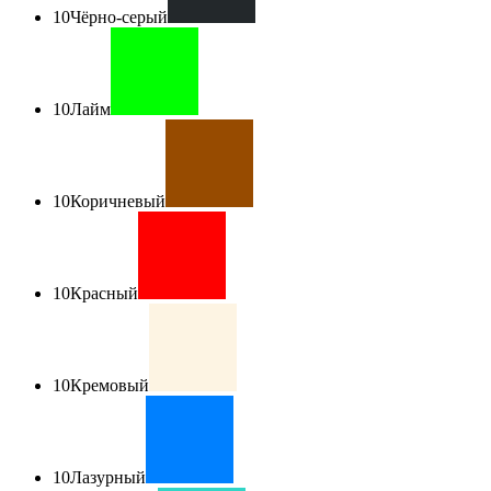
10
Чёрно-серый
10
Лайм
10
Коричневый
10
Красный
10
Кремовый
10
Лазурный