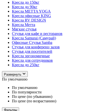
Кресла до 150кг
Кресла до 90кг
Кресла METTA YOGA
Кресла офисные KING
Кресла RV DESIGN
Кресла Метта
Мягкие стулья
Стулья для кафе и ресторанов
Кресла Samurai (Самурай)
Офисные Стулья Samba
Стулья для конференц залов
Стулья для посетителей
Кресла эргономичные
Кресла для сотрудников
Кресла до 250кг
Развернуть
По умолчанию
По умолчанию
По популярности
По цене (по убыванию)
По цене (по возрастанию)
Фильтры