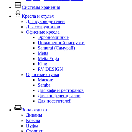
Системы хранения
Кресла и стулья
Для руководителей
Для сотрудников
Офисные кресла
Эргономичные
Повышенной нагрузки
Samurai (Самурай)
Metta
Metta Yoga
King
RV DESIGN
Офисные стулья
Мягкие
Samba
Для кафе и ресторанов
Для конференц залов
Для посетителей
Зона отдыха
Диваны
Кресла
Пуфы
Столики