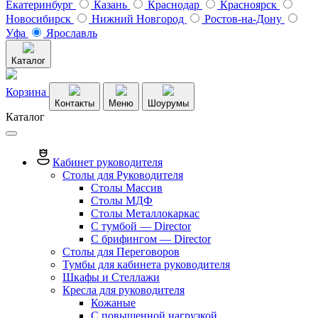
Екатеринбург
Казань
Краснодар
Красноярск
Новосибирск
Нижний Новгород
Ростов-на-Дону
Уфа
Ярославль
Каталог
Корзина
Контакты
Меню
Шоурумы
Каталог
Кабинет руководителя
Столы для Руководителя
Столы Массив
Столы МДФ
Столы Металлокаркас
С тумбой — Director
C брифингом — Director
Столы для Переговоров
Тумбы для кабинета руководителя
Шкафы и Стеллажи
Кресла для руководителя
Кожаные
С повышенной нагрузкой