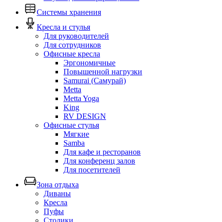
Системы хранения
Кресла и стулья
Для руководителей
Для сотрудников
Офисные кресла
Эргономичные
Повышенной нагрузки
Samurai (Самурай)
Metta
Metta Yoga
King
RV DESIGN
Офисные стулья
Мягкие
Samba
Для кафе и ресторанов
Для конференц залов
Для посетителей
Зона отдыха
Диваны
Кресла
Пуфы
Столики