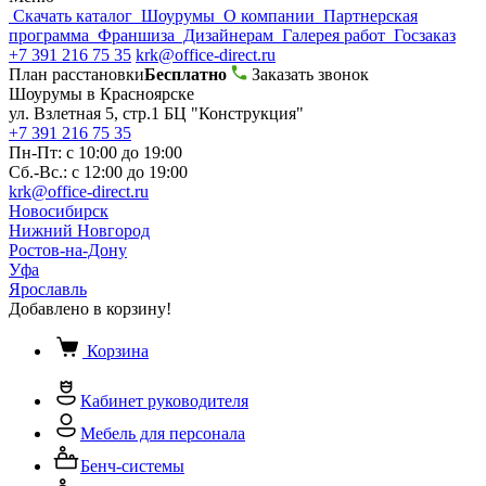
Скачать каталог
Шоурумы
О компании
Партнерская
программа
Франшиза
Дизайнерам
Галерея работ
Госзаказ
+7 391 216 75 35
krk@office-direct.ru
План расстановки
Бесплатно
Заказать звонок
Шоурумы в Красноярске
ул. Взлетная 5, стр.1 БЦ "Конструкция"
+7 391 216 75 35
Пн-Пт: с 10:00 до 19:00
Сб.-Вс.: с 12:00 до 19:00
krk@office-direct.ru
Новосибирск
Нижний Новгород
Ростов-на-Дону
Уфа
Ярославль
Добавлено в корзину!
Корзина
Кабинет руководителя
Мебель для персонала
Бенч-системы