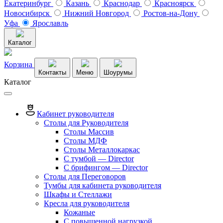
Екатеринбург
Казань
Краснодар
Красноярск
Новосибирск
Нижний Новгород
Ростов-на-Дону
Уфа
Ярославль
Каталог
Корзина
Контакты
Меню
Шоурумы
Каталог
Кабинет руководителя
Столы для Руководителя
Столы Массив
Столы МДФ
Столы Металлокаркас
С тумбой — Director
C брифингом — Director
Столы для Переговоров
Тумбы для кабинета руководителя
Шкафы и Стеллажи
Кресла для руководителя
Кожаные
С повышенной нагрузкой