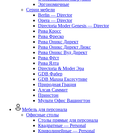
Эргономичные
Серии мебели
Berlin — Director
Opera — Director
Directoria Moder Genesis — Director
Рива Кросс
Рива Фреско
Рива Оникс Директ
Рива Оникс Директ Люкс
Рива Оникс Вуд Директ
Рива Фёст
Рива Ялта
Directoria & Moder Эра
GDB Фабер
GDB Махиа Ексесутиве
Природная Грация
Алсав Саммит
Принстон
Мульти Офис Вашингтон
Мебель для персонала
Офисные столы
Столы прямые для персонала
Квадратные — Personal
Криволинейные — Personal