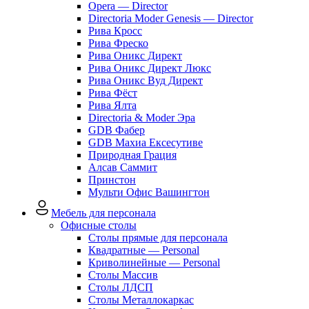
Opera — Director
Directoria Moder Genesis — Director
Рива Кросс
Рива Фреско
Рива Оникс Директ
Рива Оникс Директ Люкс
Рива Оникс Вуд Директ
Рива Фёст
Рива Ялта
Directoria & Moder Эра
GDB Фабер
GDB Махиа Ексесутиве
Природная Грация
Алсав Саммит
Принстон
Мульти Офис Вашингтон
Мебель для персонала
Офисные столы
Столы прямые для персонала
Квадратные — Personal
Криволинейные — Personal
Столы Массив
Столы ЛДСП
Столы Металлокаркас