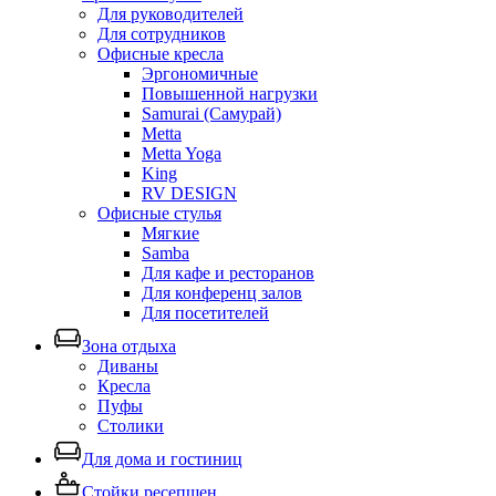
Для руководителей
Для сотрудников
Офисные кресла
Эргономичные
Повышенной нагрузки
Samurai (Самурай)
Metta
Metta Yoga
King
RV DESIGN
Офисные стулья
Мягкие
Samba
Для кафе и ресторанов
Для конференц залов
Для посетителей
Зона отдыха
Диваны
Кресла
Пуфы
Столики
Для дома и гостиниц
Стойки ресепшен