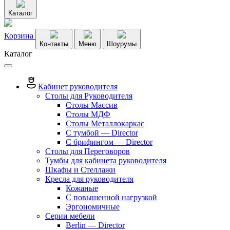
Каталог
Корзина
Контакты
Меню
Шоурумы
Каталог
Кабинет руководителя
Столы для Руководителя
Столы Массив
Столы МДФ
Столы Металлокаркас
С тумбой — Director
C брифингом — Director
Столы для Переговоров
Тумбы для кабинета руководителя
Шкафы и Стеллажи
Кресла для руководителя
Кожаные
С повышенной нагрузкой
Эргономичные
Серии мебели
Berlin — Director