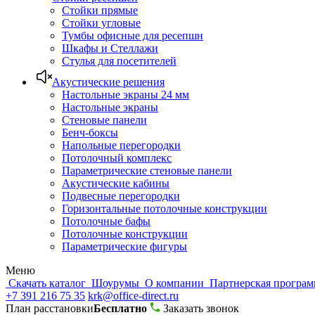
Стойки прямые
Стойки угловые
Тумбы офисные для ресепшн
Шкафы и Стеллажи
Стулья для посетителей
Акустические решения
Настольные экраны 24 мм
Настольные экраны
Стеновые панели
Бенч-боксы
Напольные перегородки
Потолочный комплекс
Параметрические стеновые панели
Акустические кабины
Подвесные перегородки
Горизонтальные потолочные конструкции
Потолочные бафы
Потолочные конструкции
Параметрические фигуры
Меню
Скачать каталог
Шоурумы
О компании
Партнерская програ
+7 391 216 75 35
krk@office-direct.ru
План расстановки
Бесплатно
Заказать звонок