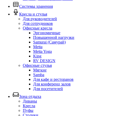
Системы хранения
Кресла и стулья
Для руководителей
Для сотрудников
Офисные кресла
Эргономичные
Повышенной нагрузки
Samurai (Самурай)
Metta
Metta Yoga
King
RV DESIGN
Офисные стулья
Мягкие
Samba
Для кафе и ресторанов
Для конференц залов
Для посетителей
Зона отдыха
Диваны
Кресла
Пуфы
Столики