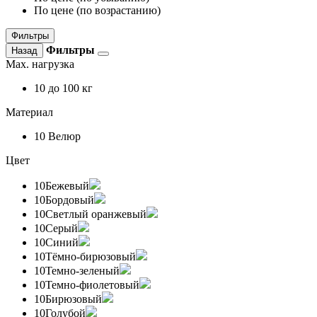
По цене (по возрастанию)
Фильтры
Фильтры
Назад
Max. нагрузка
10
до 100 кг
Материал
10
Велюр
Цвет
10
Бежевый
10
Бордовый
10
Светлый оранжевый
10
Серый
10
Синий
10
Тёмно-бирюзовый
10
Темно-зеленый
10
Темно-фиолетовый
10
Бирюзовый
10
Голубой