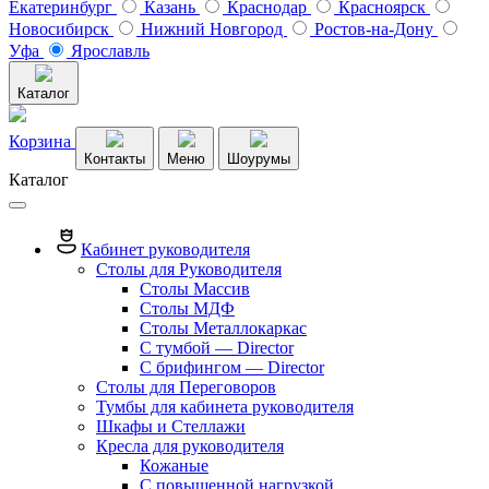
Екатеринбург
Казань
Краснодар
Красноярск
Новосибирск
Нижний Новгород
Ростов-на-Дону
Уфа
Ярославль
Каталог
Корзина
Контакты
Меню
Шоурумы
Каталог
Кабинет руководителя
Столы для Руководителя
Столы Массив
Столы МДФ
Столы Металлокаркас
С тумбой — Director
C брифингом — Director
Столы для Переговоров
Тумбы для кабинета руководителя
Шкафы и Стеллажи
Кресла для руководителя
Кожаные
С повышенной нагрузкой