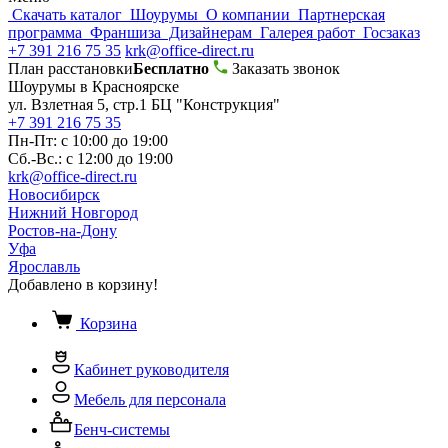
Скачать каталог
Шоурумы
О компании
Партнерская
программа
Франшиза
Дизайнерам
Галерея работ
Госзаказ
+7 391 216 75 35
krk@office-direct.ru
План расстановки
Бесплатно
Заказать звонок
Шоурумы в Красноярске
ул. Взлетная 5, стр.1 БЦ "Конструкция"
+7 391 216 75 35
Пн-Пт: с 10:00 до 19:00
Сб.-Вс.: с 12:00 до 19:00
krk@office-direct.ru
Новосибирск
Нижний Новгород
Ростов-на-Дону
Уфа
Ярославль
Добавлено в корзину!
Корзина
Кабинет руководителя
Мебель для персонала
Бенч-системы