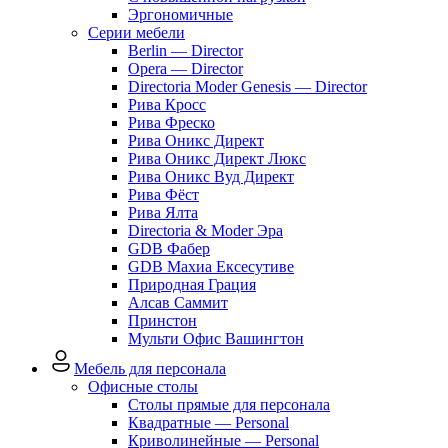
Эргономичные
Серии мебели
Berlin — Director
Opera — Director
Directoria Moder Genesis — Director
Рива Кросс
Рива Фреско
Рива Оникс Директ
Рива Оникс Директ Люкс
Рива Оникс Вуд Директ
Рива Фёст
Рива Ялта
Directoria & Moder Эра
GDB Фабер
GDB Махиа Ексесутиве
Природная Грация
Алсав Саммит
Принстон
Мульти Офис Вашингтон
Мебель для персонала
Офисные столы
Столы прямые для персонала
Квадратные — Personal
Криволинейные — Personal