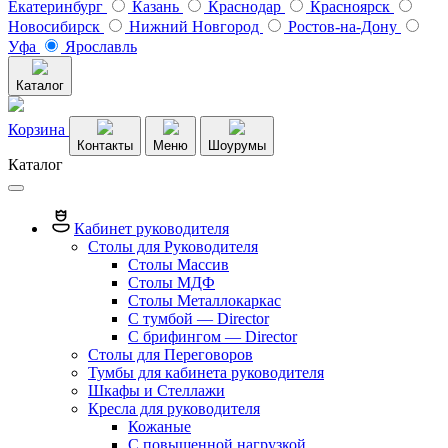
Екатеринбург
Казань
Краснодар
Красноярск
Новосибирск
Нижний Новгород
Ростов-на-Дону
Уфа
Ярославль
Каталог
Корзина
Контакты
Меню
Шоурумы
Каталог
Кабинет руководителя
Столы для Руководителя
Столы Массив
Столы МДФ
Столы Металлокаркас
С тумбой — Director
C брифингом — Director
Столы для Переговоров
Тумбы для кабинета руководителя
Шкафы и Стеллажи
Кресла для руководителя
Кожаные
С повышенной нагрузкой