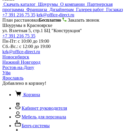
Скачать каталог
Шоурумы
О компании
Партнерская
программа
Франшиза
Дизайнерам
Галерея работ
Госзаказ
+7 391 216 75 35
krk@office-direct.ru
План расстановки
Бесплатно
Заказать звонок
Шоурумы в Красноярске
ул. Взлетная 5, стр.1 БЦ "Конструкция"
+7 391 216 75 35
Пн-Пт: с 10:00 до 19:00
Сб.-Вс.: с 12:00 до 19:00
krk@office-direct.ru
Новосибирск
Нижний Новгород
Ростов-на-Дону
Уфа
Ярославль
Добавлено в корзину!
Корзина
Кабинет руководителя
Мебель для персонала
Бенч-системы