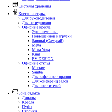
Системы хранения
Кресла и стулья
Для руководителей
Для сотрудников
Офисные кресла
Эргономичные
Повышенной нагрузки
Samurai (Самурай)
Metta
Metta Yoga
King
RV DESIGN
Офисные стулья
Мягкие
Samba
Для кафе и ресторанов
Для конференц залов
Для посетителей
Зона отдыха
Диваны
Кресла
Пуфы
Столики