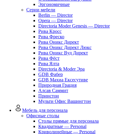
Эргономичные
Серии мебели
Berlin — Director
Opera — Director
Directoria Moder Genesis — Director
Рива Кросс
Рива Фреско
Рива Оникс Директ
Рива Оникс Директ Люкс
Рива Оникс Вуд Директ
Рива Фёст
Рива Ялта
Directoria & Moder Эра
GDB Фабер
GDB Махиа Ексесутиве
Природная Грация
Алсав Саммит
Принстон
Мульти Офис Вашингтон
Мебель для персонала
Офисные столы
Столы прямые для персонала
Квадратные — Personal
Криволинейные — Personal