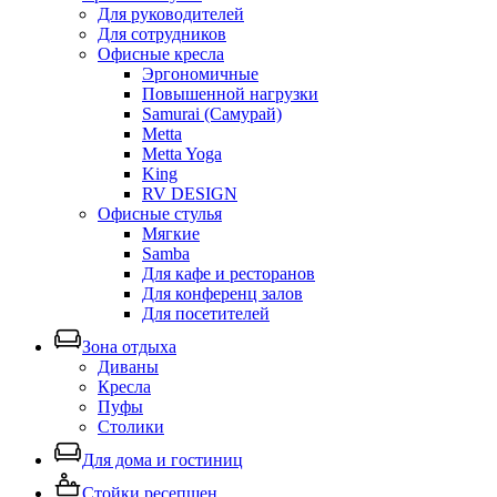
Для руководителей
Для сотрудников
Офисные кресла
Эргономичные
Повышенной нагрузки
Samurai (Самурай)
Metta
Metta Yoga
King
RV DESIGN
Офисные стулья
Мягкие
Samba
Для кафе и ресторанов
Для конференц залов
Для посетителей
Зона отдыха
Диваны
Кресла
Пуфы
Столики
Для дома и гостиниц
Стойки ресепшен