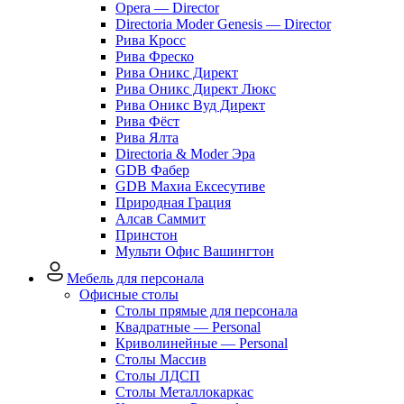
Opera — Director
Directoria Moder Genesis — Director
Рива Кросс
Рива Фреско
Рива Оникс Директ
Рива Оникс Директ Люкс
Рива Оникс Вуд Директ
Рива Фёст
Рива Ялта
Directoria & Moder Эра
GDB Фабер
GDB Махиа Ексесутиве
Природная Грация
Алсав Саммит
Принстон
Мульти Офис Вашингтон
Мебель для персонала
Офисные столы
Столы прямые для персонала
Квадратные — Personal
Криволинейные — Personal
Столы Массив
Столы ЛДСП
Столы Металлокаркас