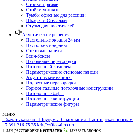
Стойки прямые
Стойки угловые
Тумбы офисные для ресепшн
Шкафы и Стеллажи
Стулья для посетителей
Акустические решения
Настольные экраны 24 мм
Настольные экраны
Стеновые панели
Бенч-боксы
Напольные перегородки
Потолочный комплекс
Параметрические стеновые панели
Акустические кабины
Подвесные перегородки
Горизонтальные потолочные конструкции
Потолочные бафы
Потолочные конструкции
Параметрические фигуры
Меню
Скачать каталог
Шоурумы
О компании
Партнерская програ
+7 391 216 75 35
krk@office-direct.ru
План расстановки
Бесплатно
Заказать звонок