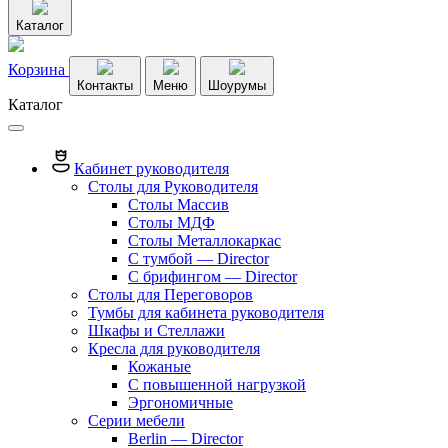
Каталог
Корзина
Контакты
Меню
Шоурумы
Каталог
Кабинет руководителя
Столы для Руководителя
Столы Массив
Столы МДФ
Столы Металлокаркас
С тумбой — Director
C брифингом — Director
Столы для Переговоров
Тумбы для кабинета руководителя
Шкафы и Стеллажи
Кресла для руководителя
Кожаные
С повышенной нагрузкой
Эргономичные
Серии мебели
Berlin — Director