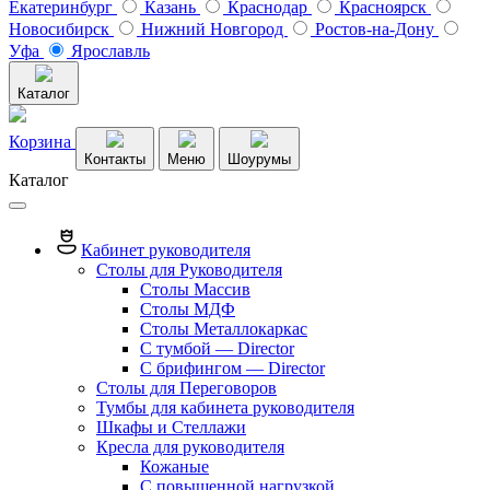
Екатеринбург
Казань
Краснодар
Красноярск
Новосибирск
Нижний Новгород
Ростов-на-Дону
Уфа
Ярославль
Каталог
Корзина
Контакты
Меню
Шоурумы
Каталог
Кабинет руководителя
Столы для Руководителя
Столы Массив
Столы МДФ
Столы Металлокаркас
С тумбой — Director
C брифингом — Director
Столы для Переговоров
Тумбы для кабинета руководителя
Шкафы и Стеллажи
Кресла для руководителя
Кожаные
С повышенной нагрузкой