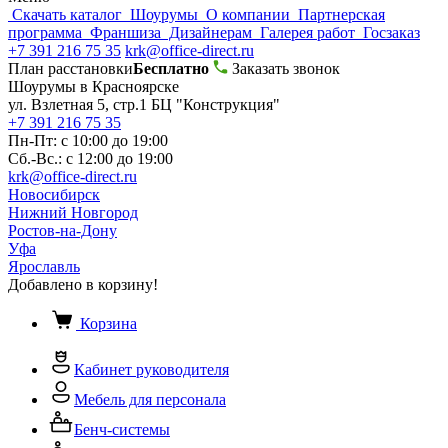
Скачать каталог
Шоурумы
О компании
Партнерская
программа
Франшиза
Дизайнерам
Галерея работ
Госзаказ
+7 391 216 75 35
krk@office-direct.ru
План расстановки
Бесплатно
Заказать звонок
Шоурумы в Красноярске
ул. Взлетная 5, стр.1 БЦ "Конструкция"
+7 391 216 75 35
Пн-Пт: с 10:00 до 19:00
Сб.-Вс.: с 12:00 до 19:00
krk@office-direct.ru
Новосибирск
Нижний Новгород
Ростов-на-Дону
Уфа
Ярославль
Добавлено в корзину!
Корзина
Кабинет руководителя
Мебель для персонала
Бенч-системы