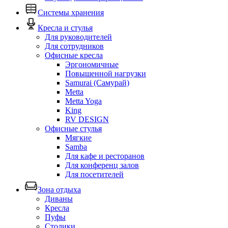
Системы хранения
Кресла и стулья
Для руководителей
Для сотрудников
Офисные кресла
Эргономичные
Повышенной нагрузки
Samurai (Самурай)
Metta
Metta Yoga
King
RV DESIGN
Офисные стулья
Мягкие
Samba
Для кафе и ресторанов
Для конференц залов
Для посетителей
Зона отдыха
Диваны
Кресла
Пуфы
Столики