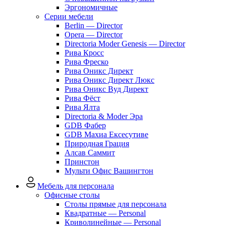
Эргономичные
Серии мебели
Berlin — Director
Opera — Director
Directoria Moder Genesis — Director
Рива Кросс
Рива Фреско
Рива Оникс Директ
Рива Оникс Директ Люкс
Рива Оникс Вуд Директ
Рива Фёст
Рива Ялта
Directoria & Moder Эра
GDB Фабер
GDB Махиа Ексесутиве
Природная Грация
Алсав Саммит
Принстон
Мульти Офис Вашингтон
Мебель для персонала
Офисные столы
Столы прямые для персонала
Квадратные — Personal
Криволинейные — Personal