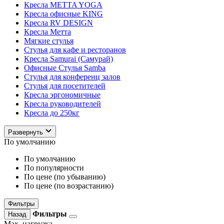
Кресла METTA YOGA
Кресла офисные KING
Кресла RV DESIGN
Кресла Метта
Мягкие стулья
Стулья для кафе и ресторанов
Кресла Samurai (Самурай)
Офисные Стулья Samba
Стулья для конференц залов
Стулья для посетителей
Кресла эргономичные
Кресла руководителей
Кресла до 250кг
Развернуть
По умолчанию
По умолчанию
По популярности
По цене (по убыванию)
По цене (по возрастанию)
Фильтры
Фильтры
Назад
Max. нагрузка