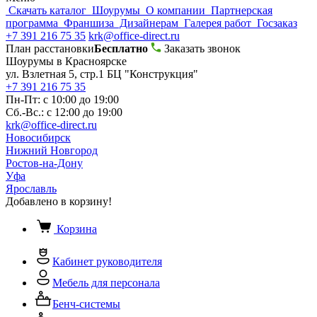
Скачать каталог
Шоурумы
О компании
Партнерская
программа
Франшиза
Дизайнерам
Галерея работ
Госзаказ
+7 391 216 75 35
krk@office-direct.ru
План расстановки
Бесплатно
Заказать звонок
Шоурумы в Красноярске
ул. Взлетная 5, стр.1 БЦ "Конструкция"
+7 391 216 75 35
Пн-Пт: с 10:00 до 19:00
Сб.-Вс.: с 12:00 до 19:00
krk@office-direct.ru
Новосибирск
Нижний Новгород
Ростов-на-Дону
Уфа
Ярославль
Добавлено в корзину!
Корзина
Кабинет руководителя
Мебель для персонала
Бенч-системы