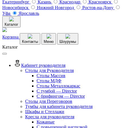
Екатеринбург
Казань
Краснодар
Красноярск
Новосибирск
Нижний Новгород
Ростов-на-Дону
Уфа
Ярославль
Каталог
Корзина
Контакты
Меню
Шоурумы
Каталог
Кабинет руководителя
Столы для Руководителя
Столы Массив
Столы МДФ
Столы Металлокаркас
С тумбой — Director
C брифингом — Director
Столы для Переговоров
Тумбы для кабинета руководителя
Шкафы и Стеллажи
Кресла для руководителя
Кожаные
С повышенной нагрузкой