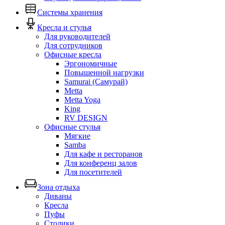
Системы хранения
Кресла и стулья
Для руководителей
Для сотрудников
Офисные кресла
Эргономичные
Повышенной нагрузки
Samurai (Самурай)
Metta
Metta Yoga
King
RV DESIGN
Офисные стулья
Мягкие
Samba
Для кафе и ресторанов
Для конференц залов
Для посетителей
Зона отдыха
Диваны
Кресла
Пуфы
Столики