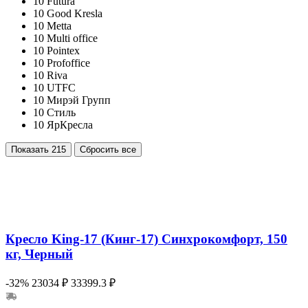
10
Futura
10
Good Kresla
10
Metta
10
Multi office
10
Pointex
10
Profoffice
10
Riva
10
UTFC
10
Мирэй Групп
10
Стиль
10
ЯрКресла
Показать
215
Сбросить все
Кресло King-17 (Кинг-17) Синхрокомфорт, 150
кг, Черный
-32%
23034 ₽
33399.3 ₽