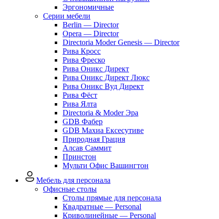
Эргономичные
Серии мебели
Berlin — Director
Opera — Director
Directoria Moder Genesis — Director
Рива Кросс
Рива Фреско
Рива Оникс Директ
Рива Оникс Директ Люкс
Рива Оникс Вуд Директ
Рива Фёст
Рива Ялта
Directoria & Moder Эра
GDB Фабер
GDB Махиа Ексесутиве
Природная Грация
Алсав Саммит
Принстон
Мульти Офис Вашингтон
Мебель для персонала
Офисные столы
Столы прямые для персонала
Квадратные — Personal
Криволинейные — Personal