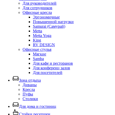
Для руководителей
Для сотрудников
Офисные кресла
Эргономичные
Повышенной нагрузки
Samurai (Самурай)
Metta
Metta Yoga
King
RV DESIGN
Офисные стулья
Мягкие
Samba
Для кафе и ресторанов
Для конференц залов
Для посетителей
Зона отдыха
Диваны
Кресла
Пуфы
Столики
Для дома и гостиниц
Стойки ресепшен