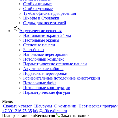
Стойки прямые
Стойки угловые
Тумбы офисные для ресепшн
Шкафы и Стеллажи
Стулья для посетителей
Акустические решения
Настольные экраны 24 мм
Настольные экраны
Стеновые панели
Бенч-боксы
Напольные перегородки
Потолочный комплекс
Параметрические стеновые панели
Акустические кабины
Подвесные перегородки
Горизонтальные потолочные конструкции
Потолочные бафы
Потолочные конструкции
Параметрические фигуры
Меню
Скачать каталог
Шоурумы
О компании
Партнерская програ
+7 391 216 75 35
krk@office-direct.ru
План расстановки
Бесплатно
Заказать звонок