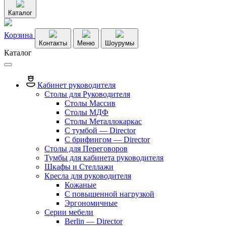
Каталог
Корзина
Контакты
Меню
Шоурумы
Каталог
Кабинет руководителя
Столы для Руководителя
Столы Массив
Столы МДФ
Столы Металлокаркас
С тумбой — Director
C брифингом — Director
Столы для Переговоров
Тумбы для кабинета руководителя
Шкафы и Стеллажи
Кресла для руководителя
Кожаные
С повышенной нагрузкой
Эргономичные
Серии мебели
Berlin — Director