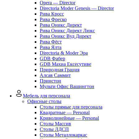
Opera — Director
Directoria Moder Genesis — Director
Рива Кросс
Рива Фреско
Рива Оникс Директ
Рива Оникс Директ Люкс
Рива Оникс Вуд Директ
Рива Фёст
Рива Ялта
Directoria & Moder Эра
GDB Фабер
GDB Махиа Ексесутиве
Природная Грация
Алсав Саммит
Принстон
Мульти Офис Вашингтон
Мебель для персонала
Офисные столы
Столы прямые для персонала
Квадратные — Personal
Криволинейные — Personal
Столы Массив
Столы ЛДСП
Столы Металлокаркас