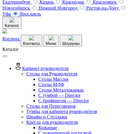
Екатеринбург
Казань
Краснодар
Красноярск
Новосибирск
Нижний Новгород
Ростов-на-Дону
Уфа
Ярославль
Каталог
Корзина
Контакты
Меню
Шоурумы
Каталог
Кабинет руководителя
Столы для Руководителя
Столы Массив
Столы МДФ
Столы Металлокаркас
С тумбой — Director
C брифингом — Director
Столы для Переговоров
Тумбы для кабинета руководителя
Шкафы и Стеллажи
Кресла для руководителя
Кожаные
С повышенной нагрузкой