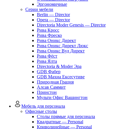
Эргономичные
Серии мебели
Berlin — Director
Opera — Director
Directoria Moder Genesis — Director
Рива Кросс
Рива Фреско
Рива Оникс Директ
Рива Оникс Директ Люкс
Рива Оникс Вуд Директ
Рива Фёст
Рива Ялта
Directoria & Moder Эра
GDB Фабер
GDB Махиа Ексесутиве
Природная Грация
Алсав Саммит
Принстон
Мульти Офис Вашингтон
Мебель для персонала
Офисные столы
Столы прямые для персонала
Квадратные — Personal
Криволинейные — Personal