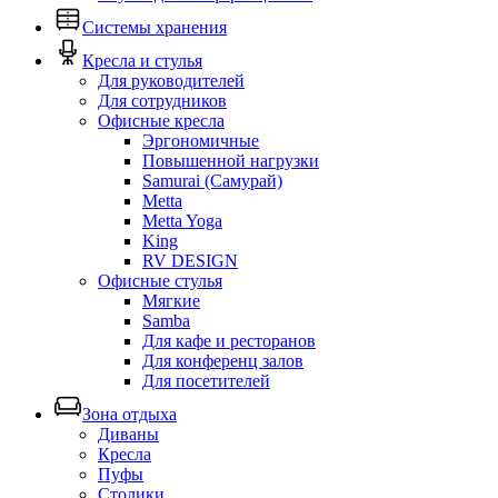
Системы хранения
Кресла и стулья
Для руководителей
Для сотрудников
Офисные кресла
Эргономичные
Повышенной нагрузки
Samurai (Самурай)
Metta
Metta Yoga
King
RV DESIGN
Офисные стулья
Мягкие
Samba
Для кафе и ресторанов
Для конференц залов
Для посетителей
Зона отдыха
Диваны
Кресла
Пуфы
Столики