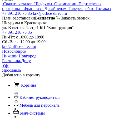
Скачать каталог
Шоурумы
О компании
Партнерская
программа
Франшиза
Дизайнерам
Галерея работ
Госзаказ
+7 391 216 75 35
krk@office-direct.ru
План расстановки
Бесплатно
Заказать звонок
Шоурумы в Красноярске
ул. Взлетная 5, стр.1 БЦ "Конструкция"
+7 391 216 75 35
Пн-Пт: с 10:00 до 19:00
Сб.-Вс.: с 12:00 до 19:00
krk@office-direct.ru
Новосибирск
Нижний Новгород
Ростов-на-Дону
Уфа
Ярославль
Добавлено в корзину!
Корзина
Кабинет руководителя
Мебель для персонала
Бенч-системы