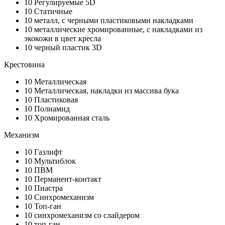
10
Регулируемые 5D
10
Статичные
10
металл, с черными пластиковыми накладками
10
металлические хромированные, с накладками из
экокожи в цвет кресла
10
черный пластик 3D
Крестовина
10
Металлическая
10
Металлическая, накладки из массива бука
10
Пластиковая
10
Полиамид
10
Хромированная сталь
Механизм
10
Газлифт
10
Мультиблок
10
ПВМ
10
Перманент-контакт
10
Пиастра
10
Синхромеханизм
10
Топ-ган
10
синхромеханизм со слайдером
10
топ-ган