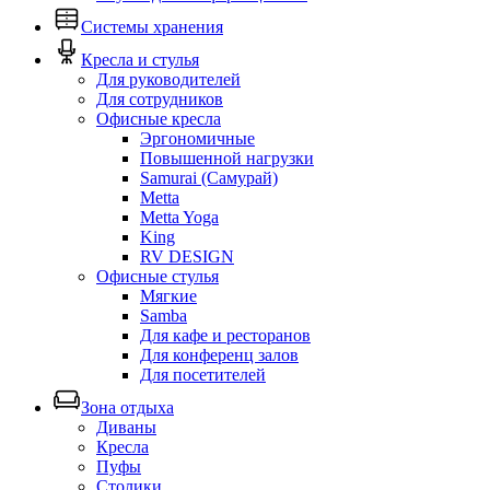
Системы хранения
Кресла и стулья
Для руководителей
Для сотрудников
Офисные кресла
Эргономичные
Повышенной нагрузки
Samurai (Самурай)
Metta
Metta Yoga
King
RV DESIGN
Офисные стулья
Мягкие
Samba
Для кафе и ресторанов
Для конференц залов
Для посетителей
Зона отдыха
Диваны
Кресла
Пуфы
Столики