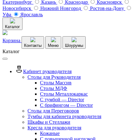
Екатеринбург
Казань
Краснодар
Красноярск
Новосибирск
Нижний Новгород
Ростов-на-Дону
Уфа
Ярославль
Каталог
Корзина
Контакты
Меню
Шоурумы
Каталог
Кабинет руководителя
Столы для Руководителя
Столы Массив
Столы МДФ
Столы Металлокаркас
С тумбой — Director
C брифингом — Director
Столы для Переговоров
Тумбы для кабинета руководителя
Шкафы и Стеллажи
Кресла для руководителя
Кожаные
С повышенной нагрузкой