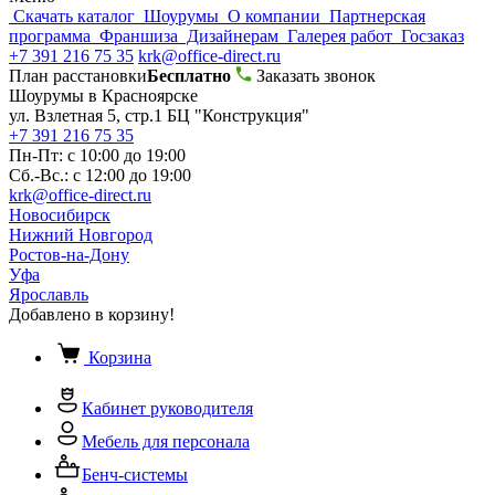
Скачать каталог
Шоурумы
О компании
Партнерская
программа
Франшиза
Дизайнерам
Галерея работ
Госзаказ
+7 391 216 75 35
krk@office-direct.ru
План расстановки
Бесплатно
Заказать звонок
Шоурумы в Красноярске
ул. Взлетная 5, стр.1 БЦ "Конструкция"
+7 391 216 75 35
Пн-Пт: с 10:00 до 19:00
Сб.-Вс.: с 12:00 до 19:00
krk@office-direct.ru
Новосибирск
Нижний Новгород
Ростов-на-Дону
Уфа
Ярославль
Добавлено в корзину!
Корзина
Кабинет руководителя
Мебель для персонала
Бенч-системы