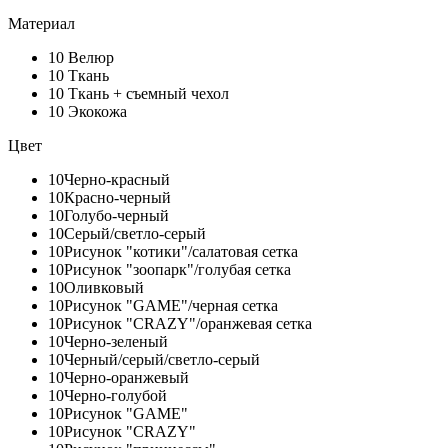
Материал
10
Велюр
10
Ткань
10
Ткань + съемный чехол
10
Экокожа
Цвет
10
Черно-красный
10
Красно-черный
10
Голубо-черный
10
Серый/светло-серый
10
Рисунок "котики"/салатовая сетка
10
Рисунок "зоопарк"/голубая сетка
10
Оливковый
10
Рисунок "GAME"/черная сетка
10
Рисунок "CRAZY"/оранжевая сетка
10
Черно-зеленый
10
Черный/серый/светло-серый
10
Черно-оранжевый
10
Черно-голубой
10
Рисунок "GAME"
10
Рисунок "CRAZY"