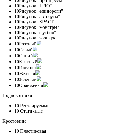
10
Рисунок "принцессы"
10
Рисунок "НЛО"
10
Рисунок "единороги"
10
Рисунок "автобусы"
10
Рисунок "SPACE"
10
Рисунок "монстры"
10
Рисунок "футбол"
10
Рисунок "зоопарк"
10
Розовый
10
Серый
10
Синий
10
Красный
10
Голубой
10
Желтый
10
Зеленый
10
Оранжевый
Подлокотники
10
Регулируемые
10
Статичные
Крестовина
10
Пластиковая