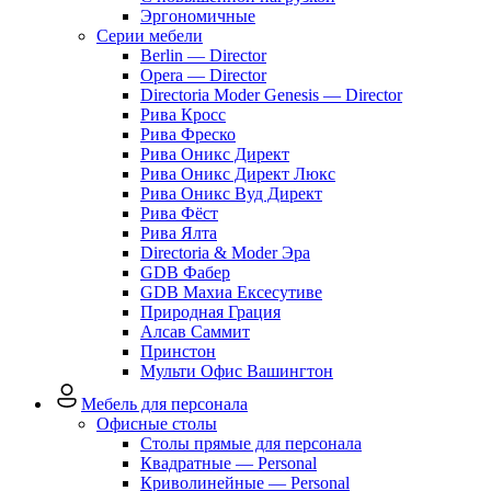
Эргономичные
Серии мебели
Berlin — Director
Opera — Director
Directoria Moder Genesis — Director
Рива Кросс
Рива Фреско
Рива Оникс Директ
Рива Оникс Директ Люкс
Рива Оникс Вуд Директ
Рива Фёст
Рива Ялта
Directoria & Moder Эра
GDB Фабер
GDB Махиа Ексесутиве
Природная Грация
Алсав Саммит
Принстон
Мульти Офис Вашингтон
Мебель для персонала
Офисные столы
Столы прямые для персонала
Квадратные — Personal
Криволинейные — Personal